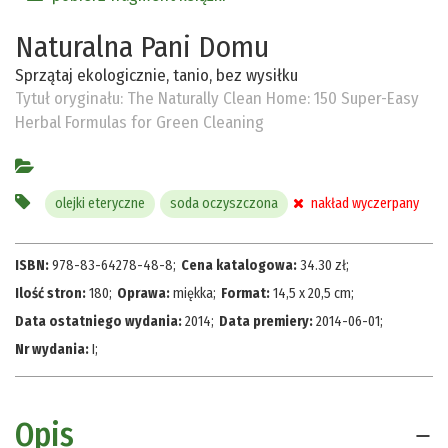
Naturalna Pani Domu
Sprzątaj ekologicznie, tanio, bez wysiłku
Tytuł oryginału:
The Naturally Clean Home: 150 Super-Easy
Herbal Formulas for Green Cleaning
olejki eteryczne
soda oczyszczona
nakład wyczerpany
ISBN:
978-83-64278-48-8
;
Cena katalogowa:
34.30
zł
;
Ilość stron:
180
;
Oprawa:
miękka
;
Format:
14,5 x 20,5 cm
;
Data ostatniego wydania:
2014
;
Data premiery:
2014-06-01
;
Nr wydania:
I
;
Opis