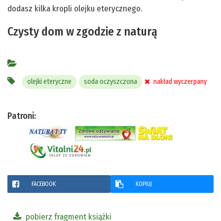
dodasz kilka kropli olejku eterycznego.
Czysty dom w zgodzie z naturą
olejki eteryczne
soda oczyszczona
nakład wyczerpany
Patroni:
FACEBOOK
KOPIUJ
pobierz fragment książki