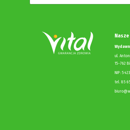
Nasze
Wydawni
ul. Anton
15-762 B
NIP: 54
tel. 85 
biuro@wy