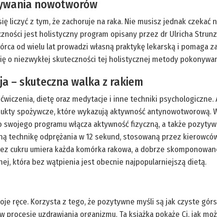
onywania nowotworów
ię liczyć z tym, że zachoruje na raka. Nie musisz jednak czekać
ści jest holistyczny program opisany przez dr Ulricha Strunz
wórca od wielu lat prowadzi własną praktykę lekarską i pomag
ię o niezwykłej skuteczności tej holistycznej metody pokonywan
ja – skuteczna walka z rakiem
ćwiczenia, dietę oraz medytacje i inne techniki psychologiczne
odukty spożywcze, które wykazują aktywność antynowotworową. W
o swojego programu włącza aktywność fizyczną, a także pozytywn
zną technikę odprężania w 12 sekund, stosowaną przez kierowców
e bez cukru umiera każda komórka rakowa, a dobrze skomponowan
j, która bez wątpienia jest obecnie najpopularniejszą dietą.
oje ręce. Korzysta z tego, że pozytywne myśli są jak czyste górs
 w procesie uzdrawiania organizmu. Ta książka pokaże Ci, jak 