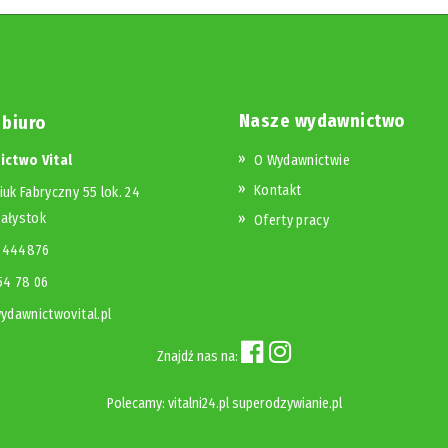
Nasze wydawnictwo
 biuro
ctwo Vital
O Wydawnictwie
Kontakt
iuk Fabryczny 55 lok. 24
iałystok
Oferty pracy
23444876
654 78 06
dawnictwovital.pl
Znajdź nas na:
Polecamy:
vitalni24.pl
superodzywianie.pl