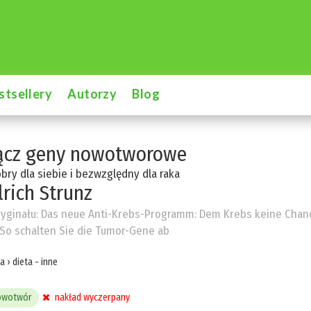
stsellery
Autorzy
Blog
ącz geny nowotworowe
bry dla siebie i bezwzględny dla raka
lrich Strunz
ryginału:
Das neue Anti-Krebs-Programm: Dem Krebs keine Chan
So schalten Sie die Tumor-Gene ab
ta
›
dieta - inne
owotwór
nakład wyczerpany