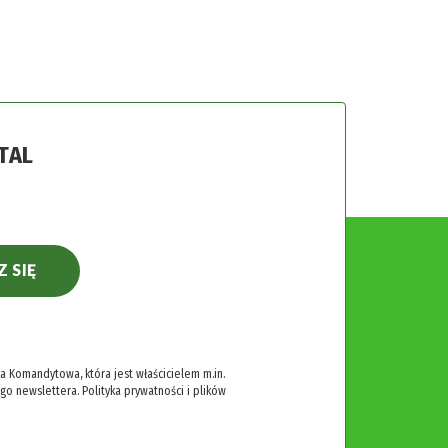
TAL
Z SIĘ
 Komandytowa, która jest właścicielem m.in.
ego newslettera.
Polityka prywatności i plików