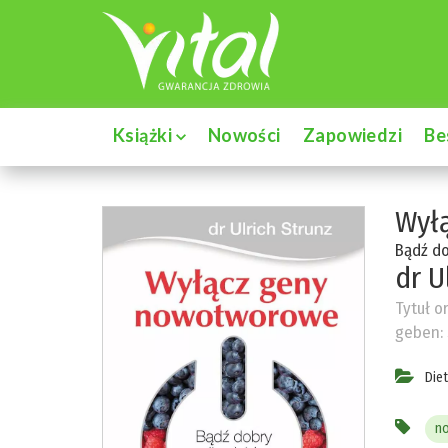
Książki
Nowości
Zapowiedzi
Be
Wył
Bądź do
dr U
Tytuł o
geben: 
Die
n