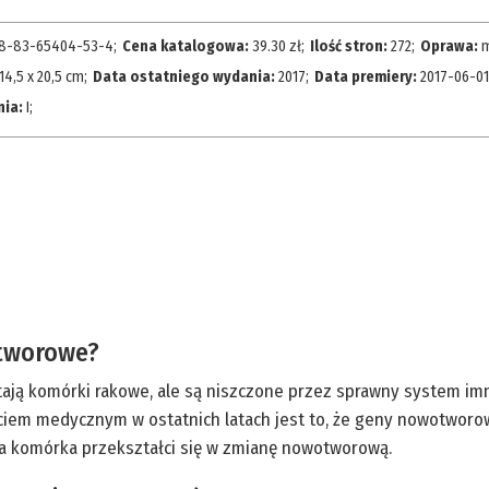
8-83-65404-53-4
;
Cena katalogowa:
39.30
zł
;
Ilość stron:
272
;
Oprawa:
m
14,5 x 20,5 cm
;
Data ostatniego wydania:
2017
;
Data premiery:
2017-06-01
nia:
I
;
otworowe?
ają komórki rakowe, ale są niszczone przez sprawny system imm
ciem medycznym w ostatnich latach jest to, że geny nowotwor
ora komórka przekształci się w zmianę nowotworową.