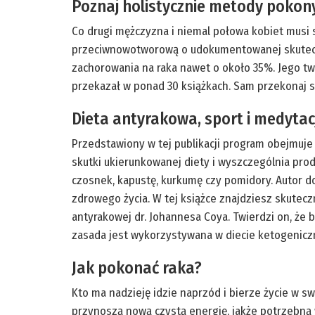
Poznaj holistycznie metody pok
Co drugi mężczyzna i niemal połowa kobiet musi s
przeciwnowotworową o udokumentowanej skuteczno
zachorowania na raka nawet o około 35%. Jego t
przekazał w ponad 30 książkach. Sam przekonaj s
Dieta antyrakowa, sport i medytac
Przedstawiony w tej publikacji program obejmuje 
skutki ukierunkowanej diety i wyszczególnia pr
czosnek, kapustę, kurkumę czy pomidory. Autor d
zdrowego życia. W tej książce znajdziesz skutec
antyrakowej dr. Johannesa Coya. Twierdzi on, ż
zasada jest wykorzystywana w diecie ketogeniczne
Jak pokonać raka?
Kto ma nadzieję idzie naprzód i bierze życie w sw
przynoszą nową czystą energię, jakże potrzebną