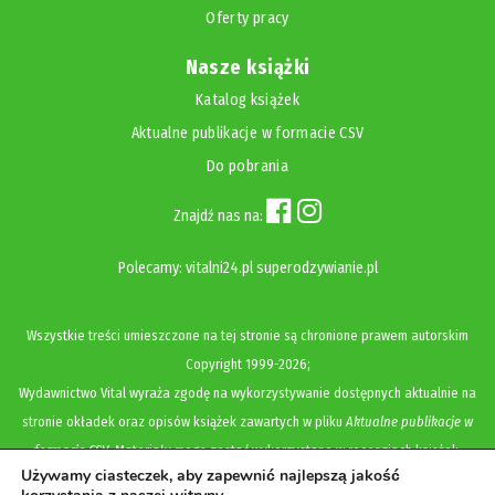
Oferty pracy
Nasze książki
Katalog książek
Aktualne publikacje w formacie CSV
Do pobrania
Znajdź nas na:
Polecamy:
vitalni24.pl
superodzywianie.pl
Wszystkie treści umieszczone na tej stronie są chronione prawem autorskim
Copyright
1999-2026;
Wydawnictwo Vital wyraża zgodę na wykorzystywanie dostępnych aktualnie na
stronie okładek oraz opisów książek zawartych w pliku
Aktualne publikacje w
formacie CSV
. Materiały mogą zostać wykorzystane w recenzjach książek,
Używamy ciasteczek, aby zapewnić najlepszą jakość
katalogach internetowych, bibliotecznych (OPAC) oraz materiałach promujących