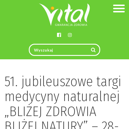
Togg
navig
51. jubileuszowe targi
medycyny naturalnej
„BLIŻEJ ZDROWIA
BLIŻEJ NATURY” – 28-