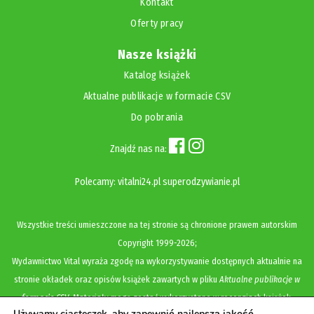
Kontakt
Oferty pracy
Nasze książki
Katalog książek
Aktualne publikacje w formacie CSV
Do pobrania
Znajdź nas na:
Polecamy:
vitalni24.pl
superodzywianie.pl
Wszystkie treści umieszczone na tej stronie są chronione prawem autorskim
Copyright
1999-2026;
Wydawnictwo Vital wyraża zgodę na wykorzystywanie dostępnych aktualnie na
stronie okładek oraz opisów książek zawartych w pliku
Aktualne publikacje w
formacie CSV
. Materiały mogą zostać wykorzystane w recenzjach książek,
Używamy ciasteczek, aby zapewnić najlepszą jakość