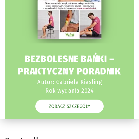
BEZBOLESNE BAŃKI –
PRAKTYCZNY PORADNIK
Autor: Gabriele Kiesling
Rok wydania 2024
ZOBACZ SZCZEGÓŁY