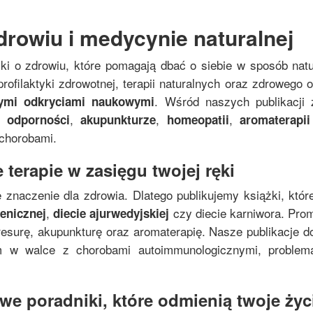
drowiu i medycynie naturalnej
żki o zdrowiu, które pomagają dbać o siebie w sposób nat
rofilaktyki zdrowotnej, terapii naturalnych oraz zdrowego
. Wśród naszych publikacji 
nymi odkryciami naukowymi
,
,
,
 odporności
akupunkturze
homeopatii
aromaterapii
 chorobami.
 terapie w zasięgu twojej ręki
 znaczenie dla zdrowia. Dlatego publikujemy książki, któr
,
czy diecie karniwora. Pro
genicznej
diecie ajurwedyjskiej
resurę, akupunkturę oraz aromaterapię. Nasze publikacje do
zm w walce z chorobami autoimmunologicznymi, proble
e poradniki, które odmienią twoje życi