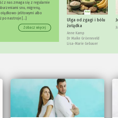
ść z nas zmaga się z regularnie
burzeniami snu, migreną,
żołądkowo-jelitowymi albo
owy
S
ż po nastroje […]
Ulga od zgagi i bólu
Joga szczęki
l
żołądka
Julia Reindl
Zobacz więcej
C
Anne Kamp
Dr Maike Gröeneveld
Lisa-Marie Gebauer