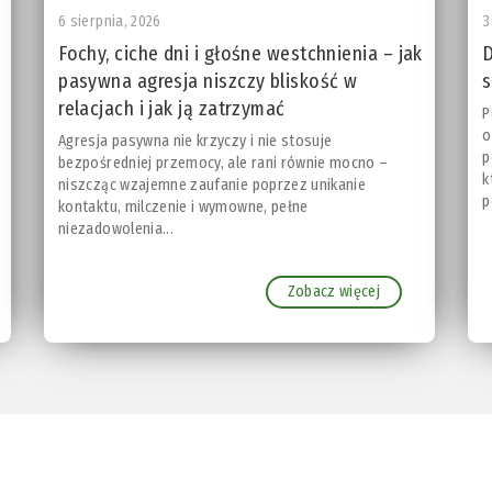
6 sierpnia, 2026
3
Fochy, ciche dni i głośne westchnienia – jak
D
pasywna agresja niszczy bliskość w
s
relacjach i jak ją zatrzymać
P
o
Agresja pasywna nie krzyczy i nie stosuje
p
bezpośredniej przemocy, ale rani równie mocno –
k
niszcząc wzajemne zaufanie poprzez unikanie
p
kontaktu, milczenie i wymowne, pełne
niezadowolenia...
Zobacz więcej