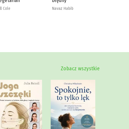
łędny
nadmiaru
szkodliw
vaz Habib
Mike Dow
Zobacz wszystkie