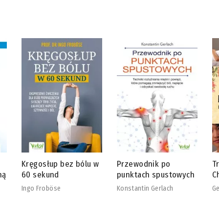
w
Przewodnik po
Tradycyjna Medycyna
R
punktach spustowych
Chińska
b
Konstantin Gerlach
Georg Weidinger
Ch