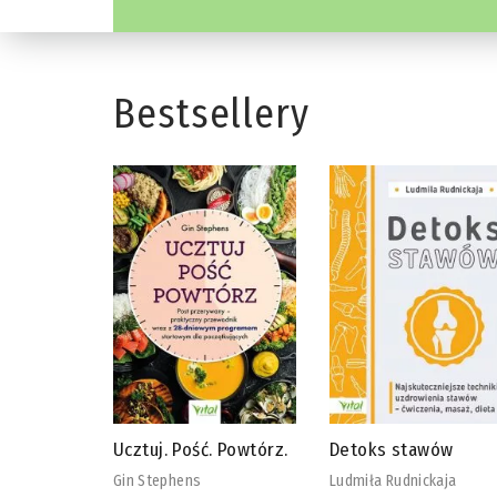
Bestsellery
 Powtórz.
Detoks stawów
Biblia diety
wegańskiej
Ludmiła Rudnickaja