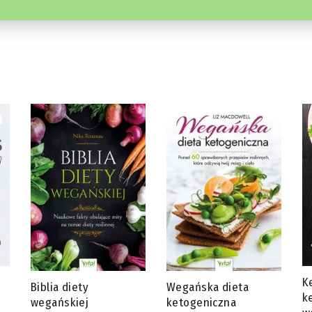
Ketotarianin – dieta
J
Wegańska dieta
ketogeniczna dla
s
ketogeniczna