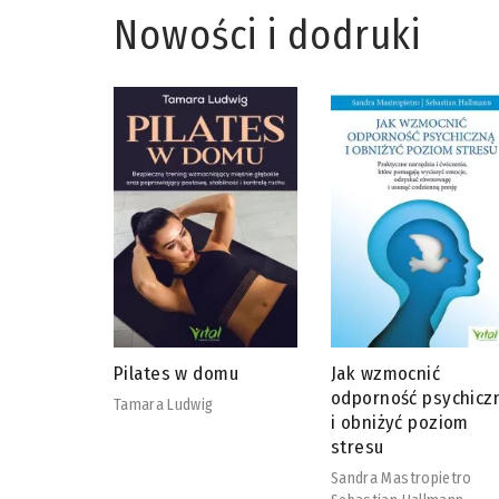
Nowości i dodruki
omu
Jak wzmocnić
Kręgosłup bez bólu 
odporność psychiczną
60 sekund
i obniżyć poziom
Ingo Froböse
stresu
Sandra Mastropietro