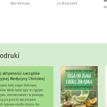
wegetarian
b
Liz MacDowell
Will Cole
Na
dodruki
j aktywności narządów
yjnej Medycyny Chińskiej
działa twój zegar dobowej
dów Wielu ludzi żyje w ciągłym
egani, znerwicowani i w pewnym
ię po prostu wyczerpani.
ich typowe skutki stresu, bo