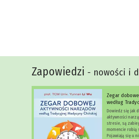
Niko Rittenau
Zapowiedzi
- nowości i 
Zegar dobowe
według Tradyc
Dowiedz się jak 
aktywności narzą
stresie, są zabi
momencie robią s
Pojawiają się u n