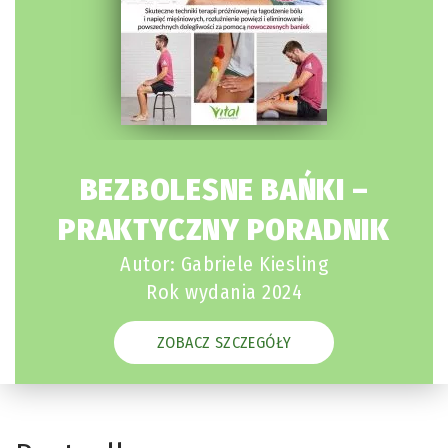
BEZBOLESNE BAŃKI –
PRAKTYCZNY PORADNIK
Autor: Gabriele Kiesling
Rok wydania 2024
ZOBACZ SZCZEGÓŁY