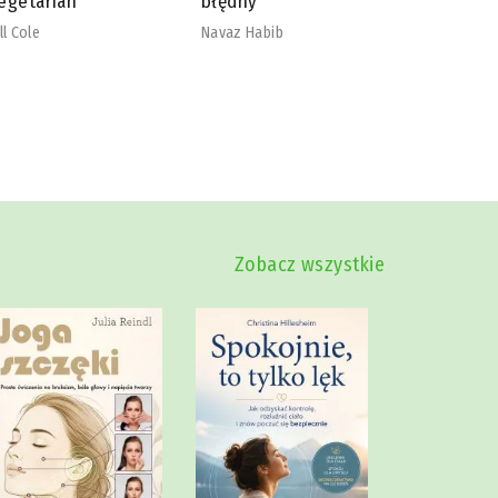
łędny
nadmiaru
szkodliw
vaz Habib
Mike Dow
Zobacz wszystkie