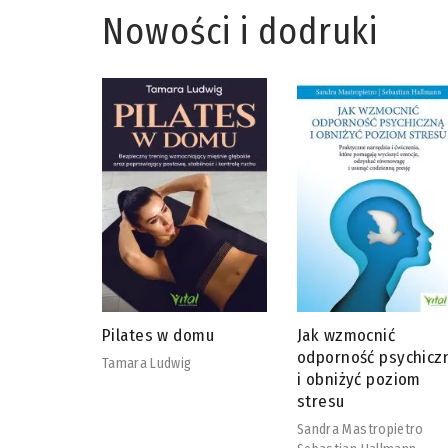
Nowości i dodruki
omu
Jak wzmocnić
Przewodnik po
odporność psychiczną
punktach spustowyc
i obniżyć poziom
Konstantin Gerlach
stresu
Sandra Mastropietro