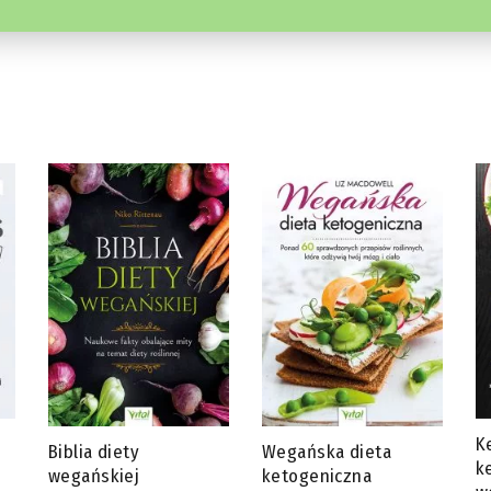
Ketotarianin – dieta
J
Wegańska dieta
ketogeniczna dla
s
ketogeniczna