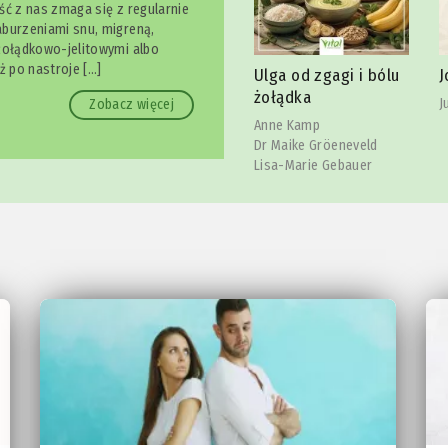
ść z nas zmaga się z regularnie
burzeniami snu, migreną,
żołądkowo-jelitowymi albo
owy
S
ż po nastroje […]
Ulga od zgagi i bólu
Joga szczęki
l
żołądka
Julia Reindl
Zobacz więcej
C
Anne Kamp
Dr Maike Gröeneveld
Lisa-Marie Gebauer