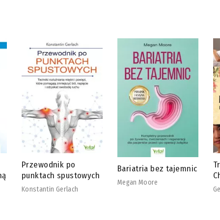
Tradycyjna Medycyna
R
Bariatria bez tajemnic
h
Chińska
b
Megan Moore
Georg Weidinger
Ch