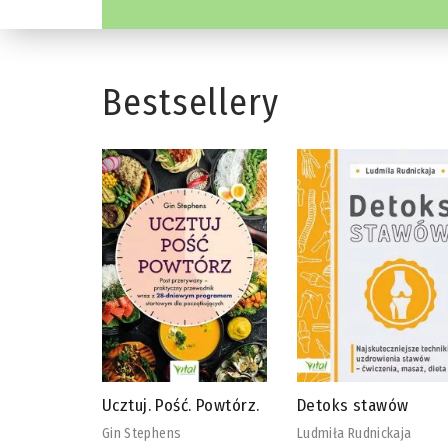
Bestsellery
 Powtórz.
Detoks stawów
Biblia diety
wegańskiej
Ludmiła Rudnickaja