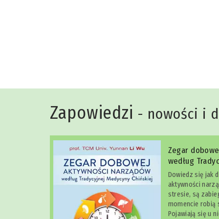
Niko Rittenau
Zapowiedzi
- nowości i 
Zegar dobowe
według Tradyc
Dowiedz się jak 
aktywności narzą
stresie, są zabi
momencie robią s
Pojawiają się u n