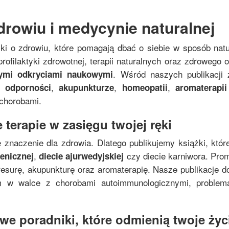
drowiu i medycynie naturalnej
żki o zdrowiu, które pomagają dbać o siebie w sposób nat
rofilaktyki zdrowotnej, terapii naturalnych oraz zdrowego
. Wśród naszych publikacji 
nymi odkryciami naukowymi
,
,
,
 odporności
akupunkturze
homeopatii
aromaterapii
 chorobami.
 terapie w zasięgu twojej ręki
 znaczenie dla zdrowia. Dlatego publikujemy książki, któr
,
czy diecie karniwora. Pro
genicznej
diecie ajurwedyjskiej
resurę, akupunkturę oraz aromaterapię. Nasze publikacje do
zm w walce z chorobami autoimmunologicznymi, proble
e poradniki, które odmienią twoje życi