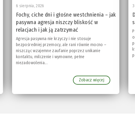
6 sierpnia, 2026
3
Fochy, ciche dni i głośne westchnienia – jak
D
pasywna agresja niszczy bliskość w
s
relacjach i jak ją zatrzymać
P
o
Agresja pasywna nie krzyczy i nie stosuje
p
bezpośredniej przemocy, ale rani równie mocno –
k
niszcząc wzajemne zaufanie poprzez unikanie
p
kontaktu, milczenie i wymowne, pełne
niezadowolenia...
Zobacz więcej