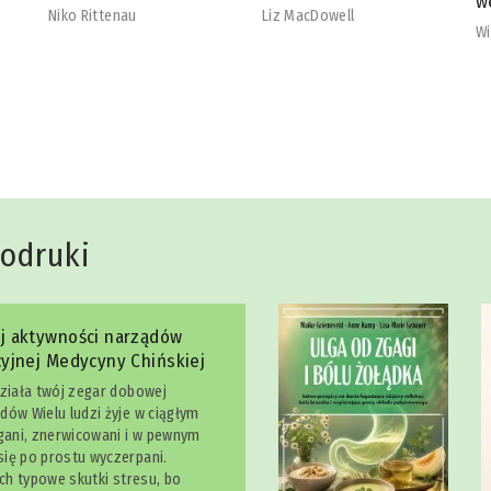
wegetarian
b
Liz MacDowell
Will Cole
Na
dodruki
j aktywności narządów
yjnej Medycyny Chińskiej
działa twój zegar dobowej
dów Wielu ludzi żyje w ciągłym
egani, znerwicowani i w pewnym
ię po prostu wyczerpani.
ich typowe skutki stresu, bo