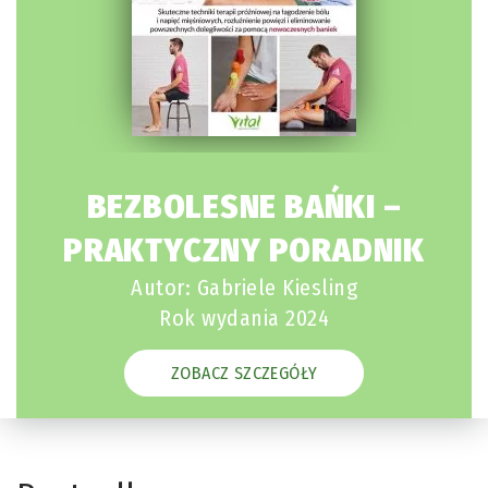
BEZBOLESNE BAŃKI –
PRAKTYCZNY PORADNIK
Autor: Gabriele Kiesling
Rok wydania 2024
ZOBACZ SZCZEGÓŁY