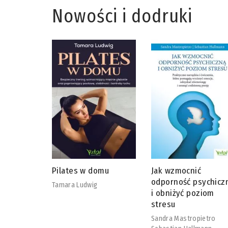
Nowości i dodruki
omu
Jak wzmocnić
Adaptogeny od A do
odporność psychiczną
David Winston
i obniżyć poziom
Steven Maimes
stresu
Sandra Mastropietro