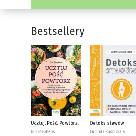
Bestsellery
 Powtórz.
Detoks stawów
Biblia diety
wegańskiej
Ludmiła Rudnickaja