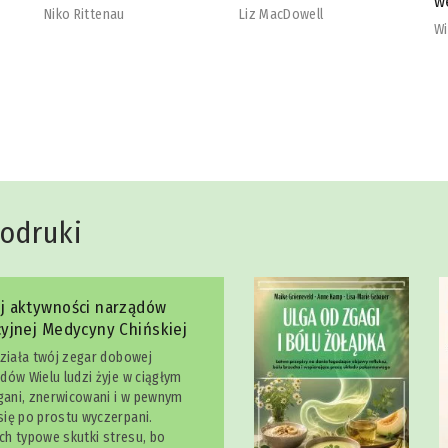
wegetarian
b
Liz MacDowell
Will Cole
Na
dodruki
j aktywności narządów
yjnej Medycyny Chińskiej
działa twój zegar dobowej
dów Wielu ludzi żyje w ciągłym
egani, znerwicowani i w pewnym
ię po prostu wyczerpani.
ich typowe skutki stresu, bo