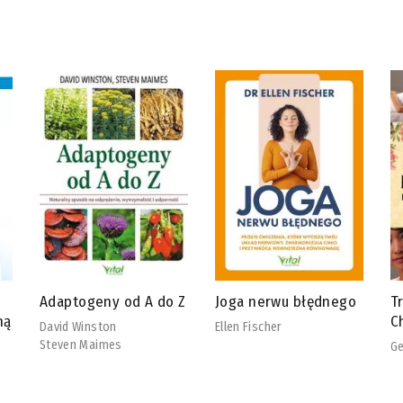
 Z
Joga nerwu błędnego
Tradycyjna Medycyna
R
Chińska
b
Ellen Fischer
Georg Weidinger
Ch