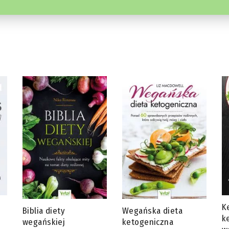
Ketotarianin – dieta
J
Wegańska dieta
ketogeniczna dla
s
ketogeniczna