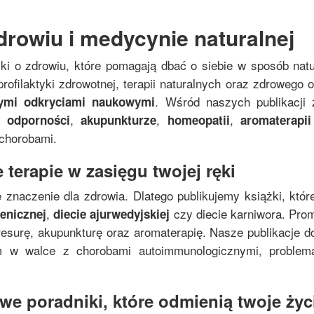
drowiu i medycynie naturalnej
żki o zdrowiu, które pomagają dbać o siebie w sposób nat
rofilaktyki zdrowotnej, terapii naturalnych oraz zdrowego
. Wśród naszych publikacji 
nymi odkryciami naukowymi
,
,
,
 odporności
akupunkturze
homeopatii
aromaterapii
 chorobami.
 terapie w zasięgu twojej ręki
 znaczenie dla zdrowia. Dlatego publikujemy książki, któr
,
czy diecie karniwora. Pro
genicznej
diecie ajurwedyjskiej
resurę, akupunkturę oraz aromaterapię. Nasze publikacje do
zm w walce z chorobami autoimmunologicznymi, proble
e poradniki, które odmienią twoje życi