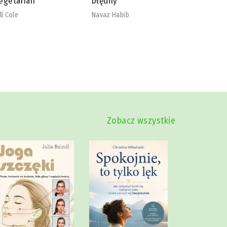
łędny
nadmiaru
szkodliw
vaz Habib
Mike Dow
Zobacz wszystkie