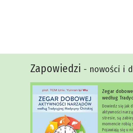
Niko Rittenau
Zapowiedzi
- nowości i 
Zegar dobowe
według Tradyc
Dowiedz się jak 
aktywności narzą
stresie, są zabi
momencie robią s
Pojawiają się u n