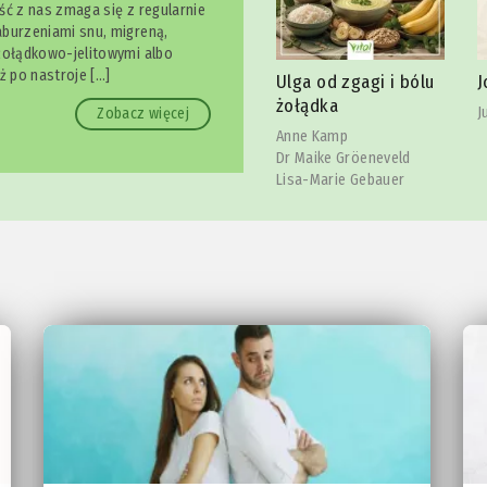
ść z nas zmaga się z regularnie
burzeniami snu, migreną,
żołądkowo-jelitowymi albo
owy
S
ż po nastroje […]
Ulga od zgagi i bólu
Joga szczęki
l
żołądka
Julia Reindl
Zobacz więcej
C
Anne Kamp
Dr Maike Gröeneveld
Lisa-Marie Gebauer