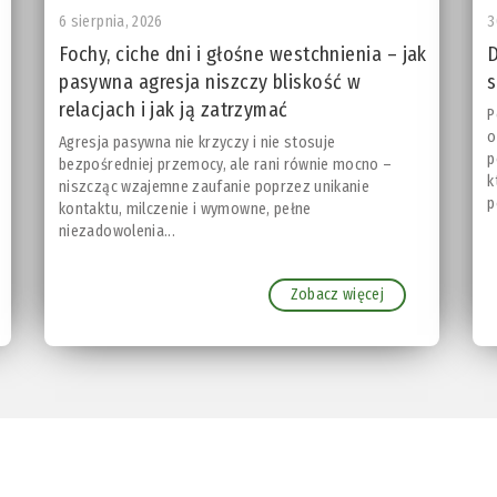
6 sierpnia, 2026
3
Fochy, ciche dni i głośne westchnienia – jak
D
pasywna agresja niszczy bliskość w
s
relacjach i jak ją zatrzymać
P
o
Agresja pasywna nie krzyczy i nie stosuje
p
bezpośredniej przemocy, ale rani równie mocno –
k
niszcząc wzajemne zaufanie poprzez unikanie
p
kontaktu, milczenie i wymowne, pełne
niezadowolenia...
Zobacz więcej