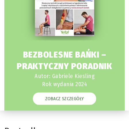
BEZBOLESNE BAŃKI –
PRAKTYCZNY PORADNIK
Autor: Gabriele Kiesling
Rok wydania 2024
ZOBACZ SZCZEGÓŁY