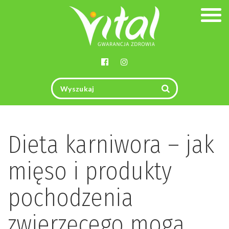
Togg
navig
Dieta karniwora – jak
mięso i produkty
pochodzenia
zwierzęcego mogą