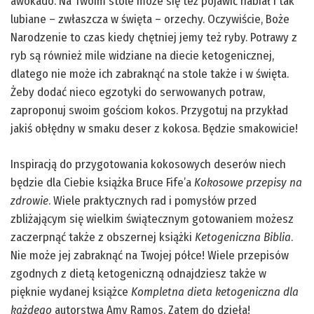
awokado. Na Twoim stole może się też pojawić nabiał i tak
lubiane – zwłaszcza w święta – orzechy. Oczywiście, Boże
Narodzenie to czas kiedy chętniej jemy też ryby. Potrawy z
ryb są również mile widziane na diecie ketogenicznej,
dlatego nie może ich zabraknąć na stole także i w święta.
Żeby dodać nieco egzotyki do serwowanych potraw,
zaproponuj swoim gościom kokos. Przygotuj na przykład
jakiś obłędny w smaku deser z kokosa. Będzie smakowicie!
Inspiracją do przygotowania kokosowych deserów niech
będzie dla Ciebie książka Bruce Fife’a
Kokosowe przepisy na
zdrowie
. Wiele praktycznych rad i pomysłów przed
zbliżającym się wielkim świątecznym gotowaniem możesz
zaczerpnąć także z obszernej książki
Ketogeniczna Biblia
.
Nie może jej zabraknąć na Twojej półce! Wiele przepisów
zgodnych z dietą ketogeniczną odnajdziesz także w
pięknie wydanej książce
Kompletna dieta ketogeniczna dla
każdego
autorstwa Amy Ramos. Zatem do dzieła!