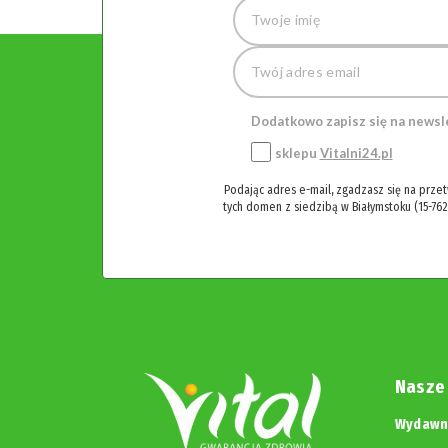
Dodatkowo zapisz się na newsl
sklepu
Vitalni24.pl
Podając adres e-mail, zgadzasz się na prze
tych domen z siedzibą w Białymstoku (15-762
Nasze
Wydawni