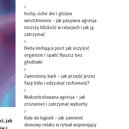
Fochy, ciche dni i głośne
westchnienia – jak pasywna agresja
niszczy bliskość w relacjach i jak ją
zatrzymać
Dieta imitująca post: jak oczyścić
organizm i spalić tłuszcz bez
głodówki
Zamrożony bark – jak przejść przez
fazę bólu i odzyskać ruchomość?
Niekontrolowana agresja – jak
zrozumieć i zatrzymać wybuchy
Kule do kąpieli – jak zamienić
i, jak
domowy relaks w rytuał wspierający
ów i