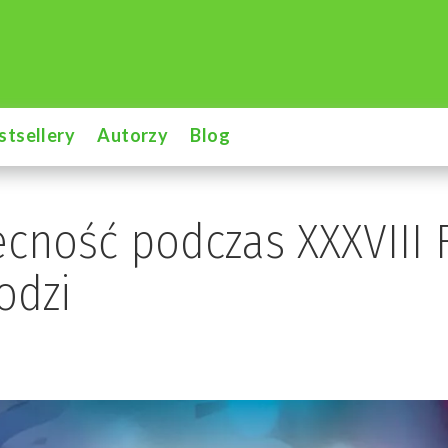
stsellery
Autorzy
Blog
cność podczas XXXVIII 
odzi