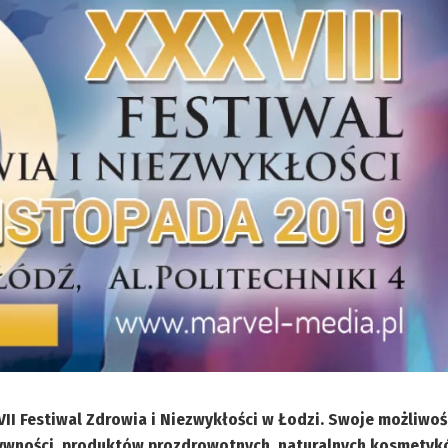
VII Festiwal Zdrowia i Niezwykłości w Łodzi. Swoje możliwośc
żywności, produktów prozdrowotnych, naturalnych kosmetyk