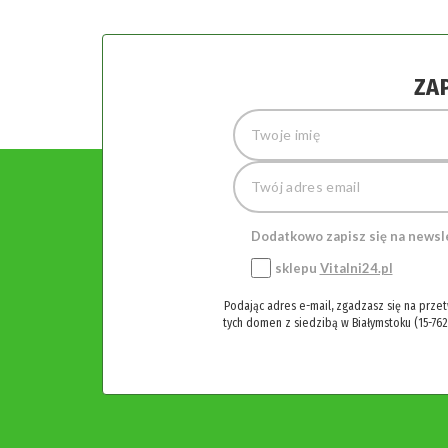
ZA
Dodatkowo zapisz się na newsl
sklepu
Vitalni24.pl
Podając adres e-mail, zgadzasz się na prze
tych domen z siedzibą w Białymstoku (15-762