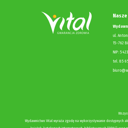
Nasze
Wydawni
ul. Anton
15-762 B
NIP: 54
tel. 85 
biuro@wy
Wszyst
Wydawnictwo Vital wyraża zgodę na wykorzystywanie dostępnych akt