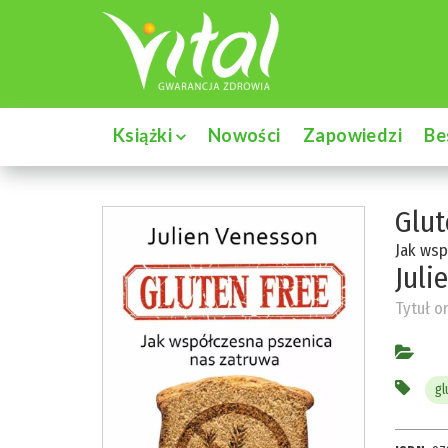
Książki
Nowości
Zapowiedzi
Be
Glut
Jak wsp
Juli
Tytuł o
gl