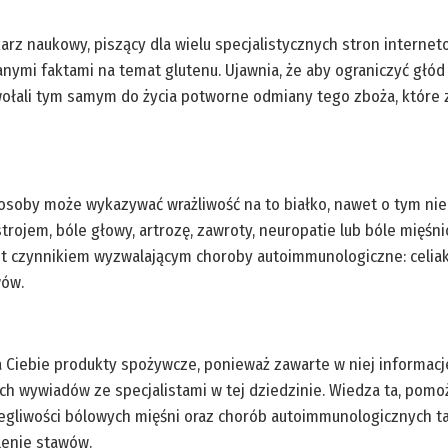
ikarz naukowy, piszący dla wielu specjalistycznych stron interne
znanymi faktami na temat glutenu. Ujawnia, że aby ograniczyć gł
ołali tym samym do życia potworne odmiany tego zboża, które za
 osoby może wykazywać wrażliwość na to białko, nawet o tym nie 
trojem, bóle głowy, artrozę, zawroty, neuropatie lub bóle mięśni
t czynnikiem wyzwalającym choroby autoimmunologiczne: celiaki
wów.
 dla Ciebie produkty spożywcze, ponieważ zawarte w niej inform
 wywiadów ze specjalistami w tej dziedzinie. Wiedza ta, pomoże
egliwości bólowych mięśni oraz chorób autoimmunologicznych tak
lenie stawów.