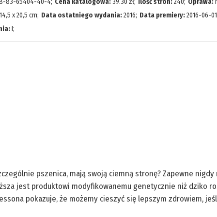
8-83-65404-40-4
;
Cena katalogowa:
39.30
zł
;
Ilość stron:
240
;
Oprawa:
14,5 x 20,5 cm
;
Data ostatniego wydania:
2016
;
Data premiery:
2016-06-01
nia:
I
;
szczególnie pszenica, mają swoją ciemną stronę? Zapewne nigdy n
iższa jest produktowi modyfikowanemu genetycznie niż dziko ro
essona pokazuje, że możemy cieszyć się lepszym zdrowiem, jeśli