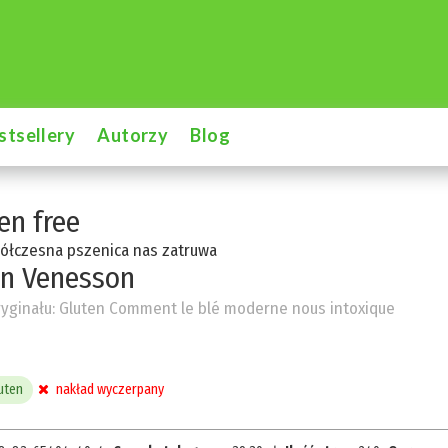
stsellery
Autorzy
Blog
en free
ółczesna pszenica nas zatruwa
en Venesson
ryginału:
Gluten Comment le blé moderne nous intoxique
uten
nakład wyczerpany