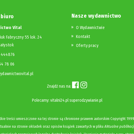
Nasze wydawnictwo
 biuro
ctwo Vital
O Wydawnictwie
Kontakt
iuk Fabryczny 55 lok. 24
iałystok
Oferty pracy
23444876
654 78 06
dawnictwovital.pl
Znajdź nas na:
Polecamy:
vitalni24.pl
superodzywianie.pl
kie treści umieszczone na tej stronie są chronione prawem autorskim
Copyright
1999
ualnie na stronie okładek oraz opisów książek zawartych w pliku
Aktualne publikacj