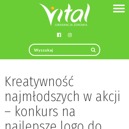
Togg
navig
Kreatywność
najmłodszych w akcji
– konkurs na
najlepsze logo do