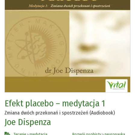
Efekt placebo – medytacja 1
Zmiana dwóch przekonań i spostrzeżeń (Audiobook)
Joe Dispenza
Terapie
›
medytacja
Rozwój osobisty
›
neuronauka