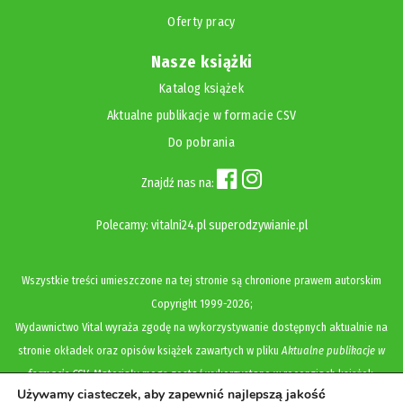
Oferty pracy
Nasze książki
Katalog książek
Aktualne publikacje w formacie CSV
Do pobrania
Znajdź nas na:
Polecamy:
vitalni24.pl
superodzywianie.pl
Wszystkie treści umieszczone na tej stronie są chronione prawem autorskim
Copyright
1999-2026;
Wydawnictwo Vital wyraża zgodę na wykorzystywanie dostępnych aktualnie na
stronie okładek oraz opisów książek zawartych w pliku
Aktualne publikacje w
formacie CSV
. Materiały mogą zostać wykorzystane w recenzjach książek,
Używamy ciasteczek, aby zapewnić najlepszą jakość
katalogach internetowych, bibliotecznych (OPAC) oraz materiałach promujących