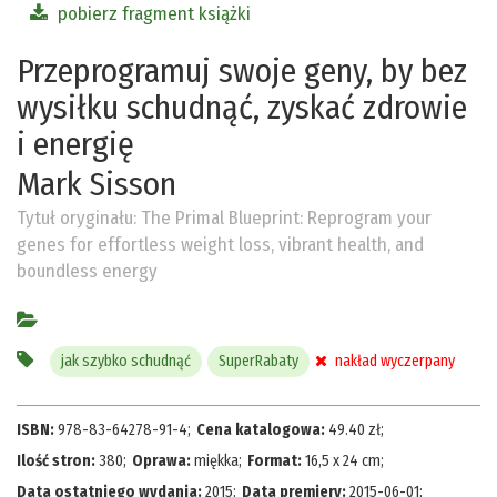
pobierz fragment książki
Przeprogramuj swoje geny, by bez
wysiłku schudnąć, zyskać zdrowie
i energię
Mark Sisson
Tytuł oryginału:
The Primal Blueprint: Reprogram your
genes for effortless weight loss, vibrant health, and
boundless energy
jak szybko schudnąć
SuperRabaty
nakład wyczerpany
ISBN:
978-83-64278-91-4
;
Cena katalogowa:
49.40
zł
;
Ilość stron:
380
;
Oprawa:
miękka
;
Format:
16,5 x 24 cm
;
Data ostatniego wydania:
2015
;
Data premiery:
2015-06-01
;