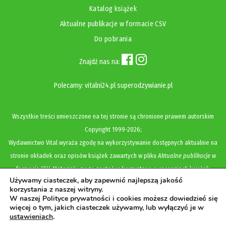
Katalog książek
Aktualne publikacje w formacie CSV
Do pobrania
Znajdź nas na:
Polecamy:
vitalni24.pl
superodzywianie.pl
Wszystkie treści umieszczone na tej stronie są chronione prawem autorskim
Copyright
1999-2026;
Wydawnictwo Vital wyraża zgodę na wykorzystywanie dostępnych aktualnie na
stronie okładek oraz opisów książek zawartych w pliku
Aktualne publikacje w
formacie CSV
. Materiały mogą zostać wykorzystane w recenzjach książek,
Używamy ciasteczek, aby zapewnić najlepszą jakość
katalogach internetowych, bibliotecznych (OPAC) oraz materiałach promujących
korzystania z naszej witryny.
legalną dystrybucję książek. Usunięcie materiału z ww. strony internetowej,
W naszej Polityce prywatności i cookies możesz dowiedzieć się
więcej o tym, jakich ciasteczek używamy, lub wyłączyć je w
równoznaczne jest z cofnięciem udzielonej zgody.
ustawieniach
.