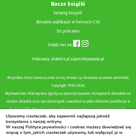
Nasze książki
Katalog książek
Aktualne publikacje w formacie CSV
Do pobrania
Znajdź nas na:
Polecamy:
vitalni24.pl
superodzywianie.pl
Wszystkie treści umieszczone na tej stronie są chronione prawem autorskim
Copyright
1999-2026;
Wydawnictwo Vital wyraża zgodę na wykorzystywanie dostępnych aktualnie na
stronie okładek oraz opisów książek zawartych w pliku
Aktualne publikacje w
formacie CSV
. Materiały mogą zostać wykorzystane w recenzjach książek,
Używamy ciasteczek, aby zapewnić najlepszą jakość
katalogach internetowych, bibliotecznych (OPAC) oraz materiałach promujących
korzystania z naszej witryny.
legalną dystrybucję książek. Usunięcie materiału z ww. strony internetowej,
W naszej Polityce prywatności i cookies możesz dowiedzieć się
więcej o tym, jakich ciasteczek używamy, lub wyłączyć je w
równoznaczne jest z cofnięciem udzielonej zgody.