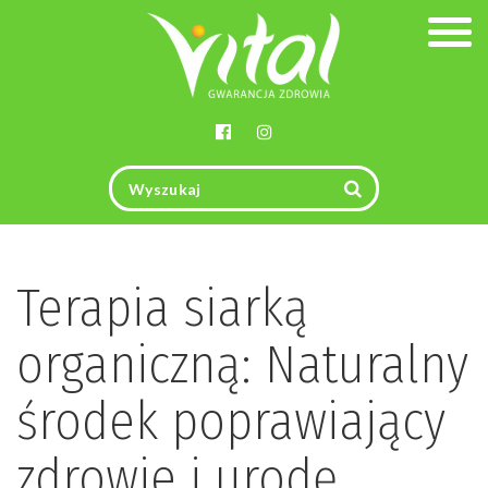
Togg
navig
Terapia siarką
organiczną: Naturalny
środek poprawiający
zdrowie i urodę