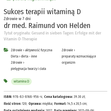
Sukces terapii witaminą D
Zdrowie w 7 dni
dr med. Raimund von Helden
Tytuł oryginału:
Gesund in sieben Tagen: Erfolge mit der
Vitamin-D-Therapie
Zdrowie
›
aktywność fizyczna
Zdrowie
›
Dieta
›
dieta - inne
preparaty wzmacniające
Zdrowie
›
organizm
pielęgnacja twarzy i ciała
witamina D
ISBN:
978-83-8168-956-4
;
Cena katalogowa:
39.30
zł
;
Ilość stron:
120
;
Oprawa:
miękka
;
Format:
14,5 x 20,5 cm
;
Data ostatniego wydania:
2017
;
Data premiery:
2021-09-06
;