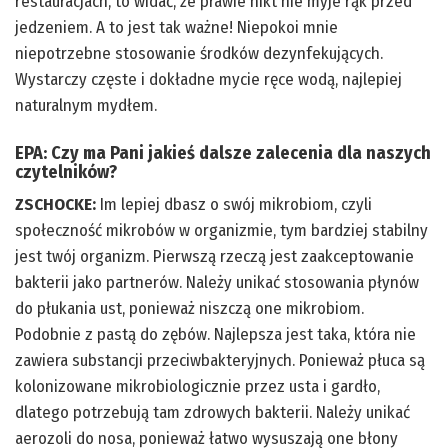
restauracjach, to widać, że prawie nikt nie myje rąk przed
jedzeniem. A to jest tak ważne! Niepokoi mnie
niepotrzebne stosowanie środków dezynfekujących.
Wystarczy częste i dokładne mycie ręce wodą, najlepiej
naturalnym mydłem.
EPA:
Czy ma Pani jakieś dalsze zalecenia dla naszych
czytelników?
ZSCHOCKE:
Im lepiej dbasz o swój mikrobiom, czyli
społeczność mikrobów w organizmie, tym bardziej stabilny
jest twój organizm. Pierwszą rzeczą jest zaakceptowanie
bakterii jako partnerów. Należy unikać stosowania płynów
do płukania ust, ponieważ niszczą one mikrobiom.
Podobnie z pastą do zębów. Najlepsza jest taka, która nie
zawiera substancji przeciwbakteryjnych. Ponieważ płuca są
kolonizowane mikrobiologicznie przez usta i gardło,
dlatego potrzebują tam zdrowych bakterii. Należy unikać
aerozoli do nosa, ponieważ łatwo wysuszają one błony