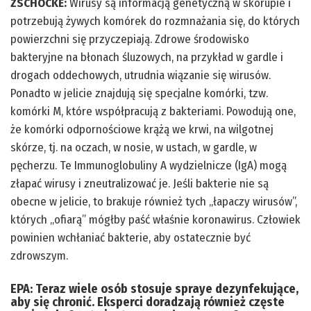
ZSCHOCKE:
Wirusy są informacją genetyczną w skorupie i
potrzebują żywych komórek do rozmnażania się, do których
powierzchni się przyczepiają. Zdrowe środowisko
bakteryjne na błonach śluzowych, na przykład w gardle i
drogach oddechowych, utrudnia wiązanie się wirusów.
Ponadto w jelicie znajdują się specjalne komórki, tzw.
komórki M, które współpracują z bakteriami. Powodują one,
że komórki odpornościowe krążą we krwi, na wilgotnej
skórze, tj. na oczach, w nosie, w ustach, w gardle, w
pęcherzu. Te Immunoglobuliny A wydzielnicze (IgA) mogą
złapać wirusy i zneutralizować je. Jeśli bakterie nie są
obecne w jelicie, to brakuje również tych „łapaczy wirusów”,
których „ofiarą” mógłby paść właśnie koronawirus. Człowiek
powinien wchłaniać bakterie, aby ostatecznie być
zdrowszym.
EPA:
Teraz wiele osób stosuje spraye dezynfekujące,
aby się chronić. Eksperci doradzają również częste