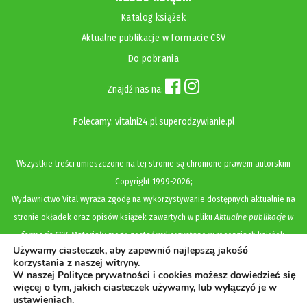
Katalog książek
Aktualne publikacje w formacie CSV
Do pobrania
Znajdź nas na:
Polecamy:
vitalni24.pl
superodzywianie.pl
Wszystkie treści umieszczone na tej stronie są chronione prawem autorskim
Copyright
1999-2026;
Wydawnictwo Vital wyraża zgodę na wykorzystywanie dostępnych aktualnie na
stronie okładek oraz opisów książek zawartych w pliku
Aktualne publikacje w
formacie CSV
. Materiały mogą zostać wykorzystane w recenzjach książek,
Używamy ciasteczek, aby zapewnić najlepszą jakość
katalogach internetowych, bibliotecznych (OPAC) oraz materiałach promujących
korzystania z naszej witryny.
legalną dystrybucję książek. Usunięcie materiału z ww. strony internetowej,
W naszej Polityce prywatności i cookies możesz dowiedzieć się
więcej o tym, jakich ciasteczek używamy, lub wyłączyć je w
równoznaczne jest z cofnięciem udzielonej zgody.
ustawieniach
.