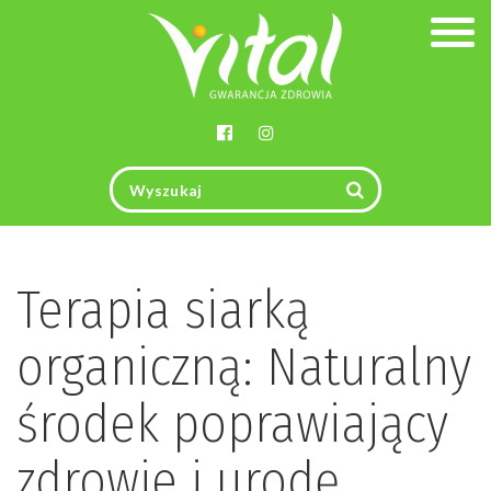
Togg
navig
Terapia siarką
organiczną: Naturalny
środek poprawiający
zdrowie i urodę