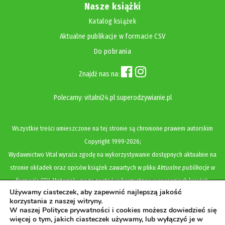
Nasze książki
Katalog książek
Aktualne publikacje w formacie CSV
Do pobrania
Znajdź nas na:
Polecamy:
vitalni24.pl
superodzywianie.pl
Wszystkie treści umieszczone na tej stronie są chronione prawem autorskim
Copyright
1999-2026;
Wydawnictwo Vital wyraża zgodę na wykorzystywanie dostępnych aktualnie na
stronie okładek oraz opisów książek zawartych w pliku
Aktualne publikacje w
formacie CSV
. Materiały mogą zostać wykorzystane w recenzjach książek,
Używamy ciasteczek, aby zapewnić najlepszą jakość
katalogach internetowych, bibliotecznych (OPAC) oraz materiałach promujących
korzystania z naszej witryny.
legalną dystrybucję książek. Usunięcie materiału z ww. strony internetowej,
W naszej Polityce prywatności i cookies możesz dowiedzieć się
więcej o tym, jakich ciasteczek używamy, lub wyłączyć je w
równoznaczne jest z cofnięciem udzielonej zgody.