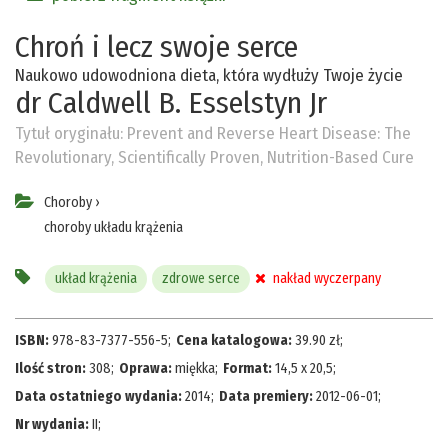
Chroń i lecz swoje serce
Naukowo udowodniona dieta, która wydłuży Twoje życie
dr Caldwell B. Esselstyn Jr
Tytuł oryginału:
Prevent and Reverse Heart Disease: The
Revolutionary, Scientifically Proven, Nutrition-Based Cure
Choroby
›
choroby układu krążenia
układ krążenia
zdrowe serce
nakład wyczerpany
ISBN:
978-83-7377-556-5
;
Cena katalogowa:
39.90
zł
;
Ilość stron:
308
;
Oprawa:
miękka
;
Format:
14,5 x 20,5
;
Data ostatniego wydania:
2014
;
Data premiery:
2012-06-01
;
Nr wydania:
II
;