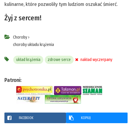
kulinarne, które pozwoliły tym ludziom oszukać śmierć.
Żyj z sercem!
Choroby
›
choroby układu krążenia
układ krążenia
zdrowe serce
nakład wyczerpany
Patroni:
FACEBOOK
KOPIUJ