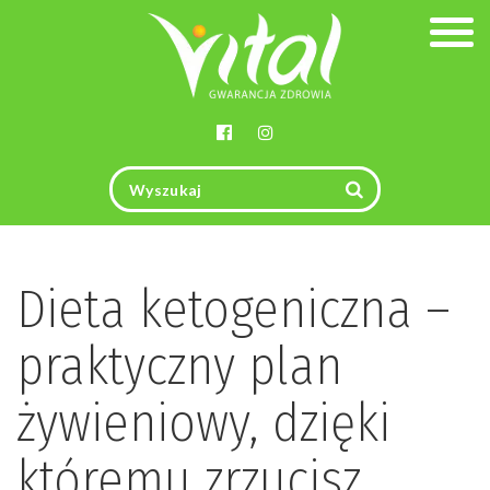
Togg
navig
Dieta ketogeniczna –
praktyczny plan
żywieniowy, dzięki
któremu zrzucisz