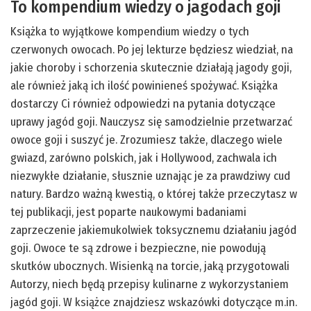
To kompendium wiedzy o jagodach goji
Książka to wyjątkowe kompendium wiedzy o tych
czerwonych owocach. Po jej lekturze będziesz wiedział, na
jakie choroby i schorzenia skutecznie działają jagody goji,
ale również jaką ich ilość powinieneś spożywać. Książka
dostarczy Ci również odpowiedzi na pytania dotyczące
uprawy jagód goji. Nauczysz się samodzielnie przetwarzać
owoce goji i suszyć je. Zrozumiesz także, dlaczego wiele
gwiazd, zarówno polskich, jak i Hollywood, zachwala ich
niezwykłe działanie, słusznie uznając je za prawdziwy cud
natury. Bardzo ważną kwestią, o której także przeczytasz w
tej publikacji, jest poparte naukowymi badaniami
zaprzeczenie jakiemukolwiek toksycznemu działaniu jagód
goji. Owoce te są zdrowe i bezpieczne, nie powodują
skutków ubocznych. Wisienką na torcie, jaką przygotowali
Autorzy, niech będą przepisy kulinarne z wykorzystaniem
jagód goji. W książce znajdziesz wskazówki dotyczące m.in.