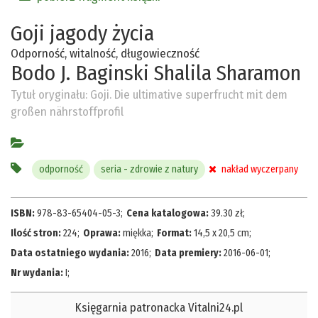
Goji jagody życia
Odporność, witalność, długowieczność
Bodo J. Baginski
Shalila Sharamon
Tytuł oryginału:
Goji. Die ultimative superfrucht mit dem
großen nährstoffprofil
odporność
seria - zdrowie z natury
nakład wyczerpany
ISBN:
978-83-65404-05-3
;
Cena katalogowa:
39.30
zł
;
Ilość stron:
224
;
Oprawa:
miękka
;
Format:
14,5 x 20,5 cm
;
Data ostatniego wydania:
2016
;
Data premiery:
2016-06-01
;
Nr wydania:
I
;
Księgarnia patronacka Vitalni24.pl