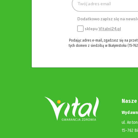
Dodatkowo zapisz się na newsl
sklepu
Vitalni24.pl
Podając adres e-mail, zgadzasz się na prze
tych domen z siedzibą w Białymstoku (15-762
Nasze
Wydawni
ul. Anton
15-762 B