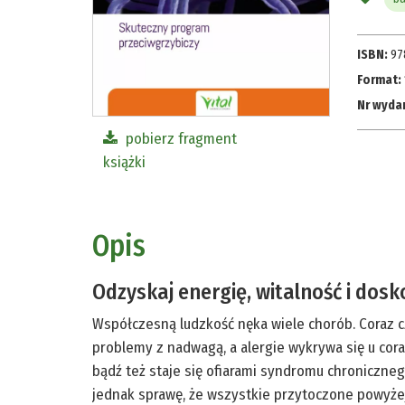
ISBN:
97
Format:
Nr wyda
pobierz fragment
książki
Opis
Odzyskaj energię, witalność i dosk
Współczesną ludzkość nęka wiele chorób. Coraz c
problemy z nadwagą, a alergie wykrywa się u cor
bądź też staje się ofiarami syndromu chroniczneg
jednak sprawę, że wszystkie przytoczone powyżej