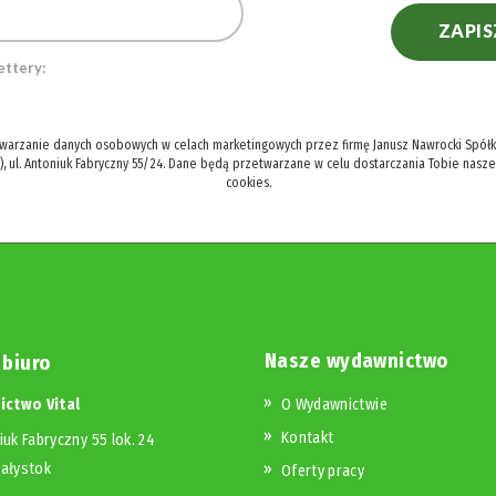
ZAPIS
ettery:
twarzanie danych osobowych w celach marketingowych przez firmę Janusz Nawrocki Spółka
), ul. Antoniuk Fabryczny 55/24. Dane będą przetwarzane w celu dostarczania Tobie nasz
cookies.
Nasze wydawnictwo
 biuro
ctwo Vital
O Wydawnictwie
Kontakt
iuk Fabryczny 55 lok. 24
iałystok
Oferty pracy