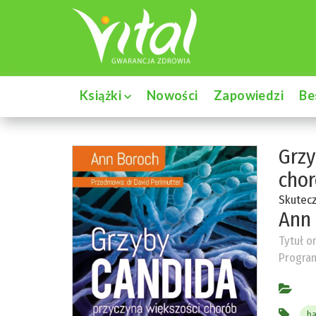
Książki
Nowości
Zapowiedzi
Be
Grzy
cho
Skutec
Ann
Tytuł o
Program
ba