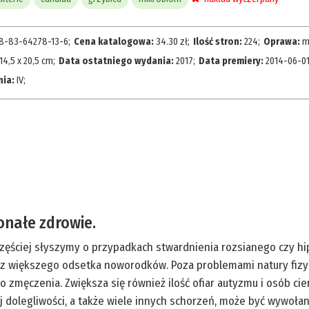
8-83-64278-13-6
;
Cena katalogowa:
34.30
zł
;
Ilość stron:
224
;
Oprawa:
m
14,5 x 20,5 cm
;
Data ostatniego wydania:
2017
;
Data premiery:
2014-06-0
nia:
IV
;
onałe zdrowie.
zęściej słyszymy o przypadkach stwardnienia rozsianego czy hi
az większego odsetka noworodków. Poza problemami natury fizyc
o zmęczenia. Zwiększa się również ilość ofiar autyzmu i osób ci
 dolegliwości, a także wiele innych schorzeń, może być wywoła