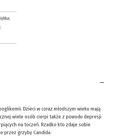
iękka
;
1
;
poglikemii. Dzieci w coraz młodszym wieku mają
znej wiele osób cierpi także z powodu depresji
erpiących na toczeń. Rzadko kto zdaje sobie
ne przez grzyby Candida.