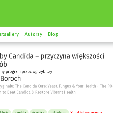
stsellery
Autorzy
Blog
by Candida – przyczyna większości
rób
zny program przeciwgrzybiczy
 Boroch
ryginału:
The Candida Cure: Yeast, Fungus & Your Health - The 90
 to Beat Candida & Restore Vibrant Health
kterie
candida
grzybica
mikrobiom
nakład wyczerpany