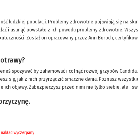
ć ludzkiej populacji. Problemy zdrowotne pojawiają się na skut
łać i usunąć powstałe z ich powodu problemy zdrowotne. Wszy
teczności. Został on opracowany przez Ann Boroch, certyfikowa
potrawy?
winieneś spożywać by zahamować i cofnąć rozwój grzybów Candida.
 się, jak z nich przyrządzić smaczne dania. Poznasz wszystkie 
ich objawy. Zabezpieczysz przed nimi nie tylko siebie, ale i sw
przyczynę.
nakład wyczerpany