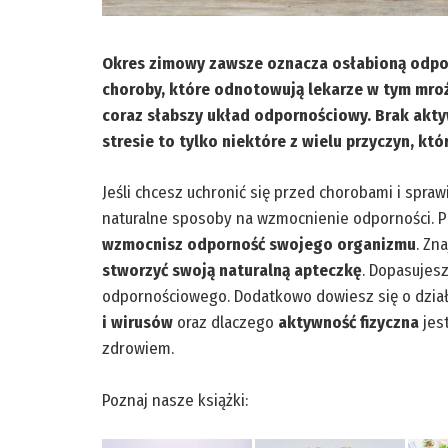
Okres zimowy zawsze oznacza osłabioną odporn
choroby, które odnotowują lekarze w tym mro
coraz słabszy układ odpornościowy. Brak aktyw
stresie to tylko niektóre z wielu przyczyn, k
Jeśli chcesz uchronić się przed chorobami i spra
naturalne sposoby na wzmocnienie odporności. P
wzmocnisz odporność swojego organizmu
. Zn
stworzyć swoją naturalną apteczkę
. Dopasujes
odpornościowego. Dodatkowo dowiesz się o dzia
i wirusów
oraz dlaczego
aktywność fizyczna
jes
zdrowiem.
Poznaj nasze książki: