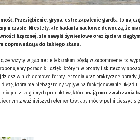
ość. Przeziębienie, grypa, ostre zapalenie gardła to najcz
źnym czasie. Niestety, ale badania naukowe dowodzą, że m
ności fizycznej, złe nawyki żywieniowe oraz życie w ciągły
tóre doprowadzają do takiego stanu.
wić, że wizyty w gabinecie lekarskim pójdą w zapomnienie to wyp
roponujemy poradniki, dzięki którym w prosty i skuteczny spos
ajdziesz w nich domowe formy leczenia oraz praktyczne porady,
z dietę, która ma niebagatelny wpływ na funkcjonowanie układu
łaniu poszczególnych produktów, które
mają moc zwalczania ba
t jednym z ważniejszych elementów, aby móc w pełni cieszyć się