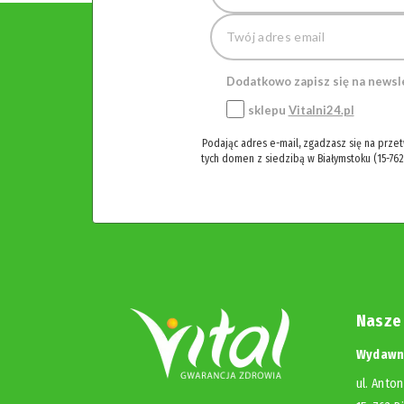
Dodatkowo zapisz się na newsl
sklepu
Vitalni24.pl
Podając adres e-mail, zgadzasz się na prze
tych domen z siedzibą w Białymstoku (15-762
Nasze
Wydawni
ul. Anton