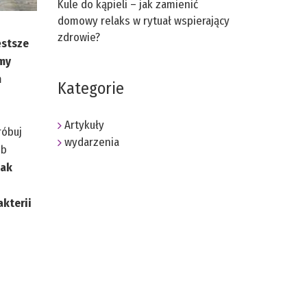
Kule do kąpieli – jak zamienić
domowy relaks w rytuał wspierający
zdrowie?
ęstsze
amy
m
Kategorie
Artykuły
róbuj
wydarzenia
ób
jak
kterii