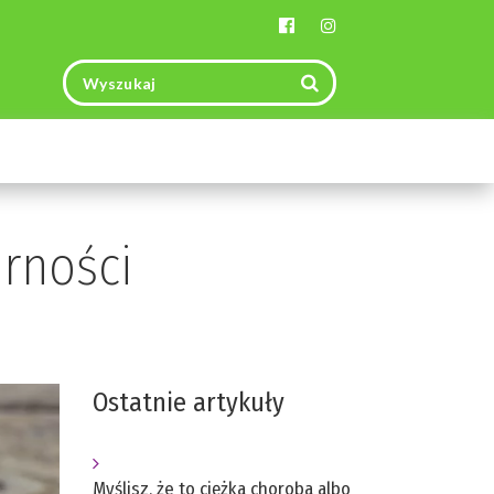
Toggle
navigation
rności
Ostatnie artykuły
Myślisz, że to ciężka choroba albo