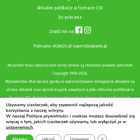
Aktualne publikacje w formacie CSV
Do pobrania
Znajdź nas na:
Polecamy:
vitalni24.pl
superodzywianie.pl
Wszystkie treści umieszczone na tej stronie są chronione prawem autorskim
Copyright
1999-2026;
Wydawnictwo Vital wyraża zgodę na wykorzystywanie dostępnych aktualnie na
stronie okładek oraz opisów książek zawartych w pliku
Aktualne publikacje w
formacie CSV
. Materiały mogą zostać wykorzystane w recenzjach książek,
Używamy ciasteczek, aby zapewnić najlepszą jakość
katalogach internetowych, bibliotecznych (OPAC) oraz materiałach promujących
korzystania z naszej witryny.
legalną dystrybucję książek. Usunięcie materiału z ww. strony internetowej,
W naszej Polityce prywatności i cookies możesz dowiedzieć się
więcej o tym, jakich ciasteczek używamy, lub wyłączyć je w
równoznaczne jest z cofnięciem udzielonej zgody.
ustawieniach
.
Polityka prywatności i cookies
Zamknij panel pow
Akceptuj
Odrzuć
Ustawienia