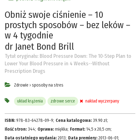
Obniż swoje ciśnienie – 10
prostych sposobów – bez leków –
w 4 tygodnie
dr Janet Bond Brill
Tytuł oryginału:
Blood Pressure Down: The 10-Step Plan to
Lower Your Blood Pressure in 4 Weeks--Without
Prescription Drugs
Zdrowie
›
sposoby na stres
układ krążenia
zdrowe serce
nakład wyczerpany
ISBN:
978-83-64278-09-9
;
Cena katalogowa:
39.90
zł
;
Ilość stron:
344
;
Oprawa:
miękka
;
Format:
14,5 x 20,5 cm
;
Data ostatniego wydania:
2013
;
Data premiery:
2013-06-01
;