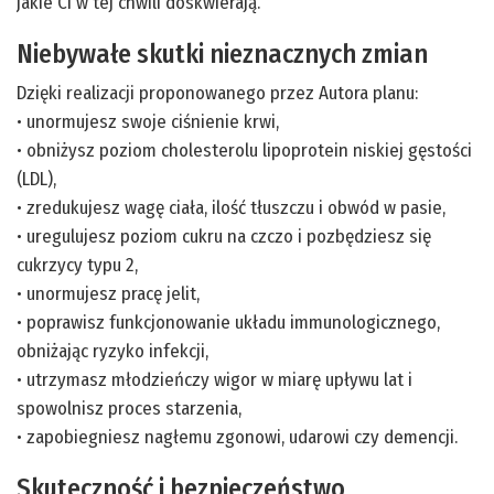
jakie Ci w tej chwili doskwierają.
Niebywałe skutki nieznacznych zmian
Dzięki realizacji proponowanego przez Autora planu:
• unormujesz swoje ciśnienie krwi,
• obniżysz poziom cholesterolu lipoprotein niskiej gęstości
(LDL),
• zredukujesz wagę ciała, ilość tłuszczu i obwód w pasie,
• uregulujesz poziom cukru na czczo i pozbędziesz się
cukrzycy typu 2,
• unormujesz pracę jelit,
• poprawisz funkcjonowanie układu immunologicznego,
obniżając ryzyko infekcji,
• utrzymasz młodzieńczy wigor w miarę upływu lat i
spowolnisz proces starzenia,
• zapobiegniesz nagłemu zgonowi, udarowi czy demencji.
Skuteczność i bezpieczeństwo