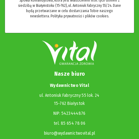
Spółka Komandytowa, która jest właścicielem m.in. tych domen z
siedzibą w Białymstoku (15-762), ul. Antoniuk Fabryczny 55/24. Dane
będą przetwarzane w celu dostarczania Tobie naszego
newslettera.
Polityka prywatności i plików cookies.
Nasze biuro
Wydawnictwo Vital
ul. Antoniuk Fabryczny 55 lok. 24
15-762 Białystok
NIP: 5423444876
tel. 85 654 78 06
biuro@wydawnictwovital.pl