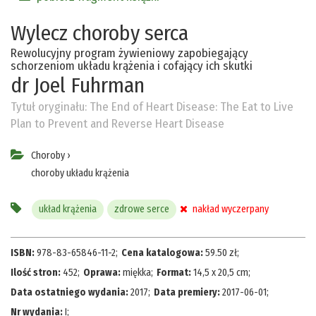
Wylecz choroby serca
Rewolucyjny program żywieniowy zapobiegający
schorzeniom układu krążenia i cofający ich skutki
dr Joel Fuhrman
Tytuł oryginału:
The End of Heart Disease: The Eat to Live
Plan to Prevent and Reverse Heart Disease
Choroby
›
choroby układu krążenia
układ krążenia
zdrowe serce
nakład wyczerpany
ISBN:
978-83-65846-11-2
;
Cena katalogowa:
59.50
zł
;
Ilość stron:
452
;
Oprawa:
miękka
;
Format:
14,5 x 20,5 cm
;
Data ostatniego wydania:
2017
;
Data premiery:
2017-06-01
;
Nr wydania:
I
;