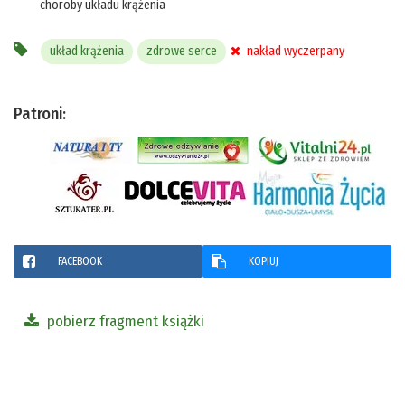
choroby układu krążenia
układ krążenia
zdrowe serce
nakład wyczerpany
Patroni:
FACEBOOK
KOPIUJ
pobierz fragment książki