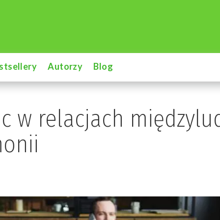
stsellery
Autorzy
Blog
c w relacjach międzylud
onii