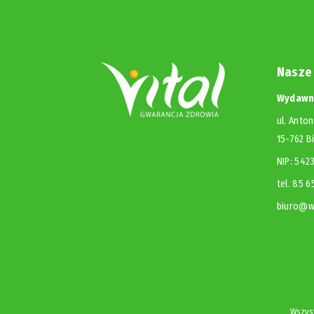
Nasze
Wydawni
ul. Anton
15-762 B
NIP: 54
tel. 85 
biuro@wy
Wszyst