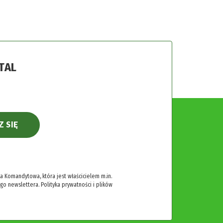
TAL
Z SIĘ
 Komandytowa, która jest właścicielem m.in.
ego newslettera.
Polityka prywatności i plików