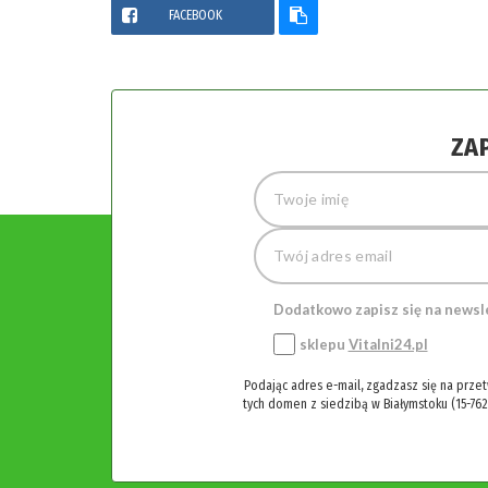
FACEBOOK
ZA
Dodatkowo zapisz się na newsl
sklepu
Vitalni24.pl
Podając adres e-mail, zgadzasz się na prze
tych domen z siedzibą w Białymstoku (15-762