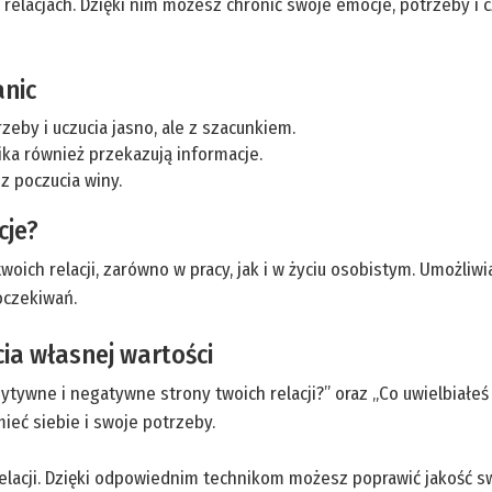
lacjach. Dzięki nim możesz chronić swoje emocje, potrzeby i c
anic
rzeby i uczucia jasno, ale z szacunkiem.
mika również przekazują informacje.
ez poczucia winy.
cje?
oich relacji, zarówno w pracy, jak i w życiu osobistym. Umożliwi
oczekiwań.
ia własnej wartości
zytywne i negatywne strony twoich relacji?” oraz „Co uwielbiałeś
mieć siebie i swoje potrzeby.
elacji. Dzięki odpowiednim technikom możesz poprawić jakość 