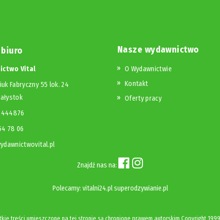
Nasze wydawnictwo
 biuro
ctwo Vital
O Wydawnictwie
Kontakt
iuk Fabryczny 55 lok. 24
iałystok
Oferty pracy
23444876
654 78 06
dawnictwovital.pl
Znajdź nas na:
Polecamy:
vitalni24.pl
superodzywianie.pl
kie treści umieszczone na tej stronie są chronione prawem autorskim
Copyright
1999