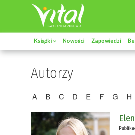
Książki
Nowości
Zapowiedzi
Be
Autorzy
A
B
C
D
E
F
G
H
Elen
Publika