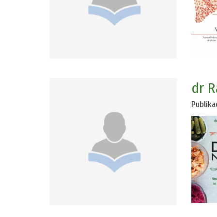
dr R
Publika