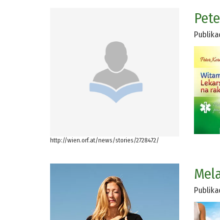
Pete
Publika
http://wien.orf.at/news/stories/2728472/
Mela
Publika