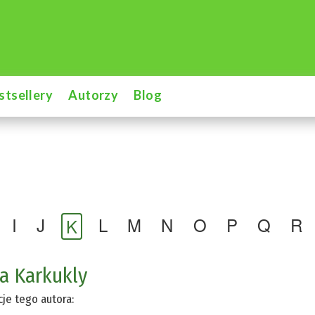
stsellery
Autorzy
Blog
I
J
L
M
N
O
P
Q
R
K
a Karkukly
cje tego autora: