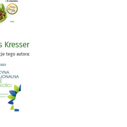
s Kresser
cje tego autora: