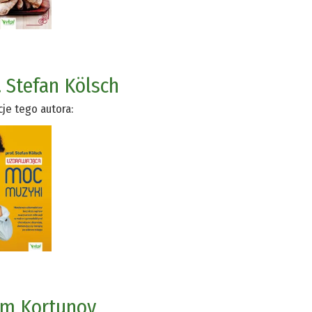
. Stefan Kölsch
cje tego autora:
im Kortunov