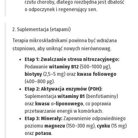
rzutu choroby, dlatego niezbędna jest dbałość
o odpoczynek i regenerujący sen.
2. Suplementacja (etapami)
Terapia mikroskładnikami powinna być wdrażana
stopniowo, aby uniknąć nowych nierównowag.
Etap 1: Zwalczanie stresu nitrozacyjnego:
Podawanie
witaminy B12
(500–1000 µg),
biotyny
(2,5–5 mg) oraz
kwasu foliowego
(400–800 µg).
Etap 2: Aktywacja enzymów (PDH):
Suplementacja
witaminy B1
(benfotiaminy)
oraz
kwasu
α
-liponowego
, co poprawia
przetwarzanie energii w komórkach.
Etap 3: Minerały:
Zapewnienie odpowiedniego
poziomu
magnezu
(150–300 mg),
cynku
(15 mg)
oraz
potasu
.