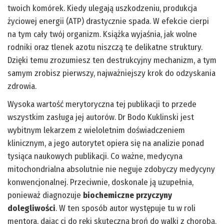
twoich komórek. Kiedy ulegają uszkodzeniu, produkcja
życiowej energii (ATP) drastycznie spada. W efekcie cierpi
na tym cały twój organizm. Książka wyjaśnia, jak wolne
rodniki oraz tlenek azotu niszczą te delikatne struktury.
Dzięki temu zrozumiesz ten destrukcyjny mechanizm, a tym
samym zrobisz pierwszy, najważniejszy krok do odzyskania
zdrowia.
Wysoka wartość merytoryczna tej publikacji to przede
wszystkim zasługa jej autorów. Dr Bodo Kuklinski jest
wybitnym lekarzem z wieloletnim doświadczeniem
klinicznym, a jego autorytet opiera się na analizie ponad
tysiąca naukowych publikacji. Co ważne, medycyna
mitochondrialna absolutnie nie neguje zdobyczy medycyny
konwencjonalnej. Przeciwnie, doskonale ją uzupełnia,
ponieważ diagnozuje
biochemiczne przyczyny
dolegliwości
. W ten sposób autor występuje tu w roli
mentora, dając ci do ręki skuteczną broń do walki z chorobą.