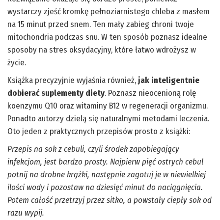
wystarczy zjeść kromkę pełnoziarnistego chleba z masłem
na 15 minut przed snem. Ten mały zabieg chroni twoje
mitochondria podczas snu. W ten sposób poznasz idealne
sposoby na stres oksydacyjny, które łatwo wdrożysz w
życie.
Książka precyzyjnie wyjaśnia również,
jak inteligentnie
dobierać suplementy diety
. Poznasz nieocenioną rolę
koenzymu Q10 oraz witaminy B12 w regeneracji organizmu.
Ponadto autorzy dzielą się naturalnymi metodami leczenia.
Oto jeden z praktycznych przepisów prosto z książki:
Przepis na sok z cebuli, czyli środek zapobiegający
infekcjom, jest bardzo prosty. Najpierw pięć ostrych cebul
potnij na drobne krążki, następnie zagotuj je w niewielkiej
ilości wody i pozostaw na dziesięć minut do naciągnięcia.
Potem całość przetrzyj przez sitko, a powstały ciepły sok od
razu wypij.