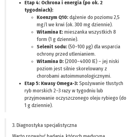
Etap 4: Ochrona i energia (po ok. 2
tygodniach):
Koenzym Q10:
dążenie do poziomu 2,5
mg/l we krwi (ok. 300 mg dziennie).
Witamina E:
mieszanka wszystkich 8
form (1 g dziennie).
Selenit sodu:
(50–100 µg) dla wsparcia
ochrony przed utlenianiem.
Witamina D:
(2000–4000 IE) – jej niski
poziom jest silnie skorelowany z
chorobami autoimmunologicznymi.
Etap 5: Kwasy Omega-3:
Spożywanie tłustych
ryb morskich 2–3 razy w tygodniu lub
przyjmowanie oczyszczonego oleju rybiego (do
1 g dziennie).
3. Diagnostyka specjalistyczna
Warto rozważyć badania, których medycyna