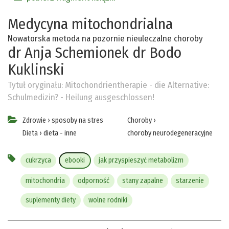
Medycyna mitochondrialna
Nowatorska metoda na pozornie nieuleczalne choroby
dr Anja Schemionek
dr Bodo
Kuklinski
Tytuł oryginału:
Mitochondrientherapie - die Alternative:
Schulmedizin? - Heilung ausgeschlossen!
Zdrowie
›
sposoby na stres
Choroby
›
Dieta
›
dieta - inne
choroby neurodegeneracyjne
cukrzyca
ebooki
jak przyspieszyć metabolizm
mitochondria
odporność
stany zapalne
starzenie
suplementy diety
wolne rodniki