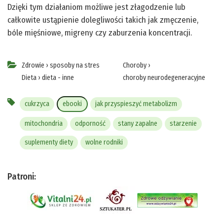
Dzięki tym działaniom możliwe jest złagodzenie lub
całkowite ustąpienie dolegliwości takich jak zmęczenie,
bóle mięśniowe, migreny czy zaburzenia koncentracji.
Zdrowie
›
sposoby na stres
Choroby
›
Dieta
›
dieta - inne
choroby neurodegeneracyjne
cukrzyca
ebooki
jak przyspieszyć metabolizm
mitochondria
odporność
stany zapalne
starzenie
suplementy diety
wolne rodniki
Patroni: