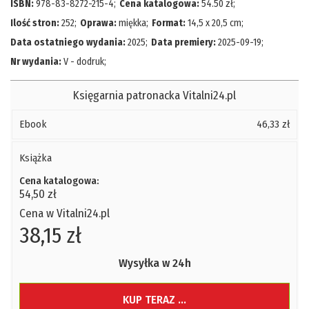
ISBN:
978-83-8272-215-4
;
Cena katalogowa:
54.50
zł
;
Ilość stron:
252
;
Oprawa:
miękka
;
Format:
14,5 x 20,5 cm
;
Data ostatniego wydania:
2025
;
Data premiery:
2025-09-19
;
Nr wydania:
V - dodruk
;
Księgarnia patronacka Vitalni24.pl
Ebook
46,33 zł
Książka
Cena katalogowa:
54,50 zł
Cena w Vitalni24.pl
38,15 zł
Wysyłka w 24h
KUP TERAZ ...