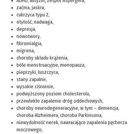
ADHD, autyzm, zespół Aspergera,
zaćma, jaskra,
cukrzyca typu 2,
otyłość, nadwaga,
depresja,
nowotwory,
fibromialgia,
migrena,
choroby układu krążenia,
bóle menstruacyjne, menopauza,
pieprzyki, łuszczyca,
stany zapalne,
wysokie ciśnienie,
podwyższony poziom cholesterolu,
przewlekłe zapalenie dróg oddechowych,
choroby neurodegeneracyjne, w tym – demencja,
choroba Alzheimera, choroba Parkinsona,
niewydolność nerek, nawracające zapalenia pęcherza
moczowego,