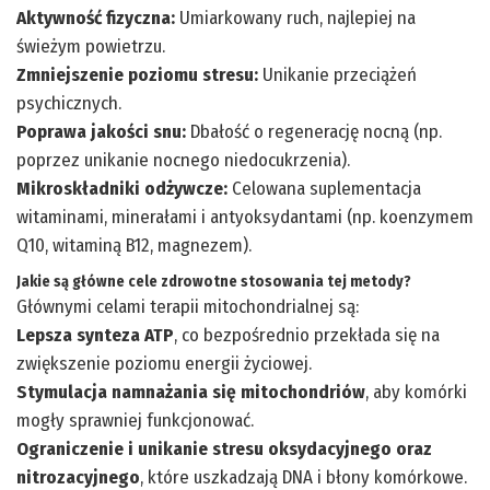
Aktywność fizyczna:
Umiarkowany ruch, najlepiej na
świeżym powietrzu.
Zmniejszenie poziomu stresu:
Unikanie przeciążeń
psychicznych.
Poprawa jakości snu:
Dbałość o regenerację nocną (np.
poprzez unikanie nocnego niedocukrzenia).
Mikroskładniki odżywcze:
Celowana suplementacja
witaminami, minerałami i antyoksydantami (np. koenzymem
Q10, witaminą B12, magnezem).
Jakie są główne cele zdrowotne stosowania tej metody?
Głównymi celami terapii mitochondrialnej są:
Lepsza synteza ATP
, co bezpośrednio przekłada się na
zwiększenie poziomu energii życiowej.
Stymulacja namnażania się mitochondriów
, aby komórki
mogły sprawniej funkcjonować.
Ograniczenie i unikanie stresu oksydacyjnego oraz
nitrozacyjnego
, które uszkadzają DNA i błony komórkowe.