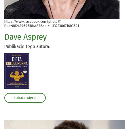
https://www.facebook.com/photo/?
fbid=882429696584483&set=a.332238671603591
Dave Asprey
Publikacje tego autora:
zobacz więcej