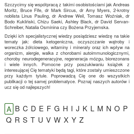
Szczycimy się współpracą z takimi osobistościami jak Andreas
Moritz, Bruce Fife, dr Mark Sircus, dr Amy Myers, 2-krotny
noblista Linus Pauling, dr Andrew Weil, Tomasz Woźniak, dr
Bodo Kukliński, Chizu Saeki, Ashley Black, dr David Servan-
Schreiber, Natalia Osminina czy Bożena Przyjemska.
Dzięki ich specjalistycznej wiedzy posiądziesz wiedzę na takie
tematy jak: dieta ketogeniczna, oczyszczanie wątroby i
woreczka żółciowego, witaminy i minerały oraz ich wpływ na
organizm, alergie, walka z chorobami autoimmunologicznymi,
choroby neurodegeneracyjne, regeneracja mózgu, biorezonans
i wiele innych. Pomocne przy poszukiwaniu książek z
interesującej Cię tematyki będą tagi, które zostały umieszczone
przy każdym tytule. Poprowadzą Cię one do wszystkich
publikacji o tej samej problematyce. Poznaj naszych autorów i
ucz się od najlepszych!
B
C
D
E
F
G
H
I
J
K
L
M
N
O
P
A
Q
R
S
T
U
V
W
X
Y
Z