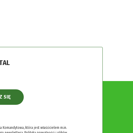
TAL
Z SIĘ
 Komandytowa, która jest właścicielem m.in.
ego newslettera.
Polityka prywatności i plików