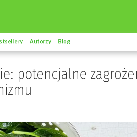
stsellery
Autorzy
Blog
ie: potencjalne zagroże
anizmu