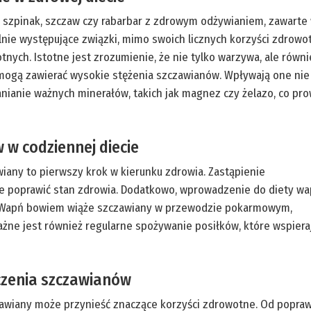
k szpinak, szczaw czy rabarbar z zdrowym odżywianiem, zawarte 
lnie występujące związki, mimo swoich licznych korzyści zdrowo
ch. Istotne jest zrozumienie, że nie tylko warzywa, ale równi
 mogą zawierać wysokie stężenia szczawianów. Wpływają one nie
nianie ważnych minerałów, takich jak magnez czy żelazo, co pr
 w codziennej diecie
iany to pierwszy krok w kierunku zdrowia. Zastąpienie
poprawić stan zdrowia. Dodatkowo, wprowadzenie do diety wa
. Wapń bowiem wiąże szczawiany w przewodzie pokarmowym,
ażne jest również regularne spożywanie posiłków, które wspiera
czenia szczawianów
awiany może przynieść znaczące korzyści zdrowotne. Od popra