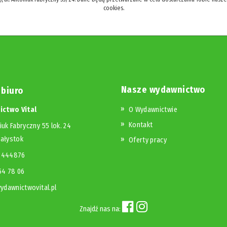
cookies.
Nasze wydawnictwo
 biuro
ctwo Vital
O Wydawnictwie
Kontakt
iuk Fabryczny 55 lok. 24
iałystok
Oferty pracy
23444876
654 78 06
dawnictwovital.pl
Znajdź nas na: