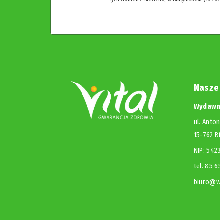
Nasze
Wydawni
ul. Anton
15-762 B
NIP: 54
tel. 85 
biuro@wy