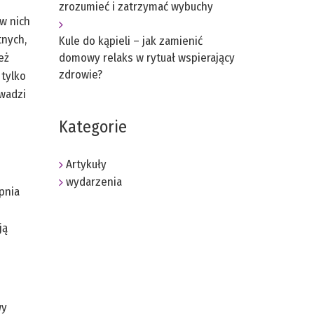
zrozumieć i zatrzymać wybuchy
w nich
tnych,
Kule do kąpieli – jak zamienić
domowy relaks w rytuał wspierający
eż
zdrowie?
 tylko
owadzi
Kategorie
Artykuły
wydarzenia
pnia
ją
wy