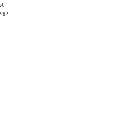
st
zego