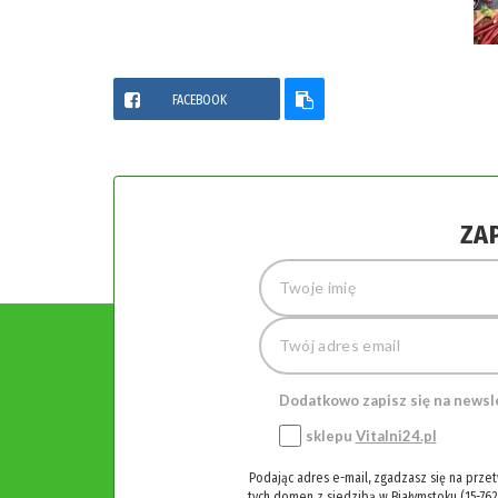
FACEBOOK
ZA
Dodatkowo zapisz się na newsl
sklepu
Vitalni24.pl
Podając adres e-mail, zgadzasz się na prze
tych domen z siedzibą w Białymstoku (15-762