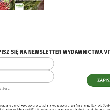
PISZ SIĘ NA NEWSLETTER WYDAWNICTWA VI
ZAPIS
ettery:
twarzanie danych osobowych w celach marketingowych przez firmę Janusz Nawrocki Spółka
), ul. Antoniuk Fabryczny 55/24. Dane będą przetwarzane w celu dostarczania Tobie nasz