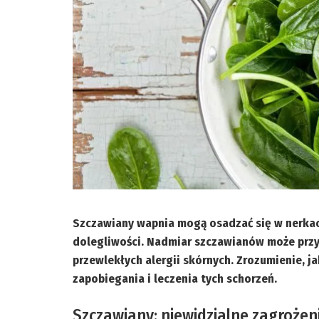
Szczawiany wapnia mogą osadzać się w nerkac
dolegliwości. Nadmiar szczawianów może przyc
przewlekłych alergii skórnych. Zrozumienie, j
zapobiegania i leczenia tych schorzeń.
Szczawiany: niewidzialne zagrożeni