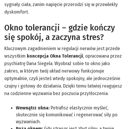
sygnały ciała, zanim napięcie przerodzi się w przewlekły
dyskomfort.
Okno tolerancji – gdzie kończy
się spokój, a zaczyna stres?
Kluczowym zagadnieniem w regulacji nerwów jest przede
wszystkim
koncepcja Okna Tolerancji
, opracowana przez
psychiatrę Dana Siegela. Wyobraź sobie to okno jako
zakres, w którym twój układ nerwowy funkcjonuje
optymalnie, czyli jesteś wtedy spokojny, ale jednocześnie
czujny i gotowy do działania. Dzięki temu łatwiej reagujesz
na codzienne wyzwania bez poczucia przytłoczenia.
Wewnątrz okna:
Potrafisz elastycznie myśleć,
skutecznie się komunikować i regenerować siły po
wyzwaniach.
Poza oknem:
Gdy stresor jest zbyt silny, a twoje