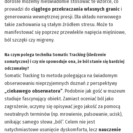
dorosłe możemy nieświadomie stosować te wzorce, co
prowadzi do
ciągłego przekraczania własnych granic
i
generowania wewnętrznej presji. Dla układu nerwowego
takie zachowania są stałym źródłem stresu. Może to
manifestować się poprzez przewlekłe napięcia mięśniowe,
ból szczęki czy migreny.
Na czym polega technika Somatic Tracking (śledzenie
somatyczne) i czy nie spowoduje ona, że ból stanie się bardziej
odczuwalny?
Somatic Tracking to metoda polegająca na świadomym
obserwowaniu nieprzyjemnych doznań z perspektywy
„ciekawego obserwatora”
. Podobnie jak gość w muzeum
studiuje fascynujący obiekt. Zamiast oceniać ból jako
zagrożenie, uczymy się opisywać jego jakość za pomocą
neutralnych terminów (np. mrowienie, pulsowanie, ucisk),
unikając samego słowa „ból”. Celem nie jest
natychmiastowe usunięcie dyskomfortu, lecz
nauczenie