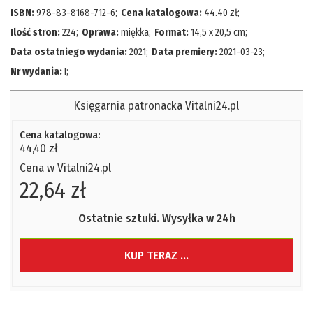
ISBN:
978-83-8168-712-6
;
Cena katalogowa:
44.40
zł
;
Ilość stron:
224
;
Oprawa:
miękka
;
Format:
14,5 x 20,5 cm
;
Data ostatniego wydania:
2021
;
Data premiery:
2021-03-23
;
Nr wydania:
I
;
Księgarnia patronacka Vitalni24.pl
Cena katalogowa:
44,40 zł
Cena w Vitalni24.pl
22,64 zł
Ostatnie sztuki. Wysyłka w 24h
KUP TERAZ ...