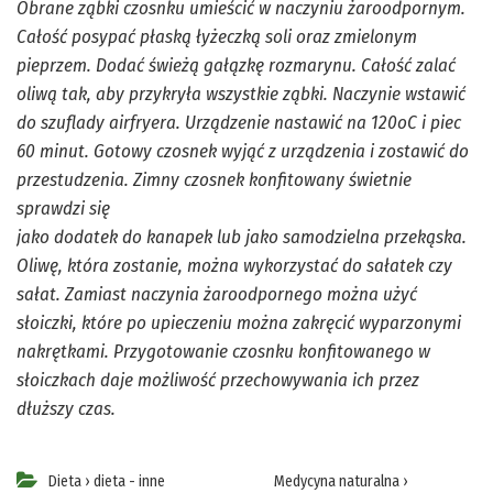
Obrane ząbki czosnku umieścić w naczyniu żaroodpornym.
Całość posypać płaską łyżeczką soli oraz zmielonym
pieprzem. Dodać świeżą gałązkę rozmarynu. Całość zalać
oliwą tak, aby przykryła wszystkie ząbki. Naczynie wstawić
do szuflady airfryera. Urządzenie nastawić na 120oC i piec
60 minut. Gotowy czosnek wyjąć z urządzenia i zostawić do
przestudzenia. Zimny czosnek konfitowany świetnie
sprawdzi się
jako dodatek do kanapek lub jako samodzielna przekąska.
Oliwę, która zostanie, można wykorzystać do sałatek czy
sałat. Zamiast naczynia żaroodpornego można użyć
słoiczki, które po upieczeniu można zakręcić wyparzonymi
nakrętkami. Przygotowanie czosnku konfitowanego w
słoiczkach daje możliwość przechowywania ich przez
dłuższy czas.
Dieta
›
dieta - inne
Medycyna naturalna
›