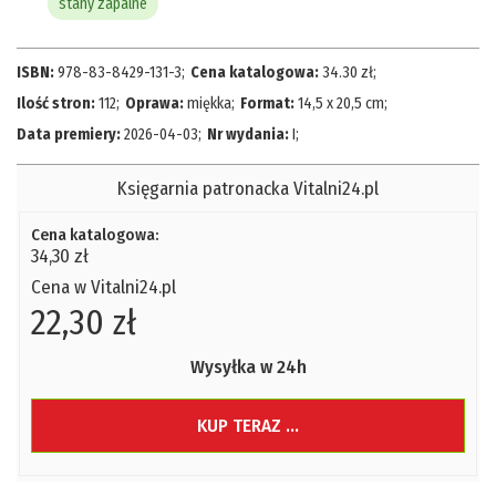
stany zapalne
ISBN:
978-83-8429-131-3
;
Cena katalogowa:
34.30
zł
;
Ilość stron:
112
;
Oprawa:
miękka
;
Format:
14,5 x 20,5 cm
;
Data premiery:
2026-04-03
;
Nr wydania:
I
;
Księgarnia patronacka Vitalni24.pl
Cena katalogowa:
34,30 zł
Cena w Vitalni24.pl
22,30 zł
Wysyłka w 24h
KUP TERAZ ...