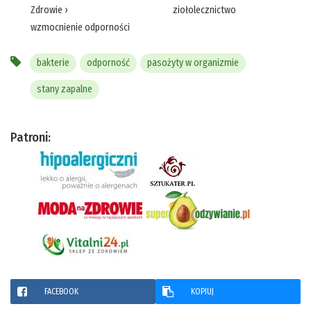
Zdrowie
›
ziołolecznictwo
wzmocnienie odporności
bakterie
odporność
pasożyty w organizmie
stany zapalne
Patroni:
FACEBOOK
KOPIUJ