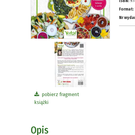
ISBN:
97
Format:
Nr wyda
pobierz fragment
książki
Opis