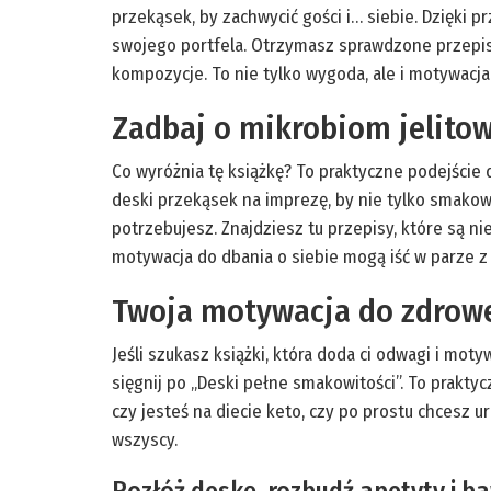
przekąsek, by zachwycić gości i… siebie. Dzięki 
swojego portfela. Otrzymasz sprawdzone przepisy 
kompozycje. To nie tylko wygoda, ale i motywacj
Zadbaj o mikrobiom jelitow
Co wyróżnia tę książkę? To praktyczne podejście
deski przekąsek na imprezę, by nie tylko smakowa
potrzebujesz. Znajdziesz tu przepisy, które są ni
motywacja do dbania o siebie mogą iść w parze 
Twoja motywacja do zdrow
Jeśli szukasz książki, która doda ci odwagi i mo
sięgnij po „Deski pełne smakowitości”. To prakty
czy jesteś na diecie keto, czy po prostu chcesz u
wszyscy.
Rozłóż deskę, rozbudź apetyty i b