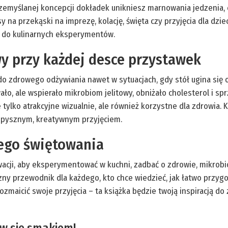
przemyślanej koncepcji dokładek unikniesz marnowania jedzenia, 
na przekąski na imprezę, kolację, święta czy przyjęcia dla dzi
a do kulinarnych eksperymentów.
y przy każdej desce przystawek
 do zdrowego odżywiania nawet w sytuacjach, gdy stół ugina się
ło, ale wspierało mikrobiom jelitowy, obniżało cholesterol i spr
e tylko atrakcyjne wizualnie, ale również korzystne dla zdrowia.
z pysznym, kreatywnym przyjęciem.
ego świętowania
tywacji, aby eksperymentować w kuchni, zadbać o zdrowie, mikrob
czny przewodnik dla każdego, kto chce wiedzieć, jak łatwo przygo
rozmaicić swoje przyjęcia – ta książka będzie twoją inspiracją d
aw się smakiem!