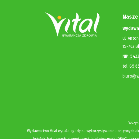
Nasze
Wydawni
ul. Anton
15-762 B
NIP: 54
tel. 85 
biuro@wy
Wszyst
Wydawnictwo Vital wyraża zgodę na wykorzystywanie dostępnych akt
książek, katalogach internetowych, bibliotecznych (OPAC) oraz m