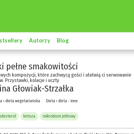
stsellery
Autorzy
Blog
i pełne smakowitości
wych kompozycji, które zachwycą gości i ułatwią ci serwowanie
w. Przystawki, kolacje i uczty
ina Głowiak-Strzałka
ta
›
dieta wegetariańska
Dieta
›
dieta - inne
olesterol
ketoza
mikrobiom jelitowy