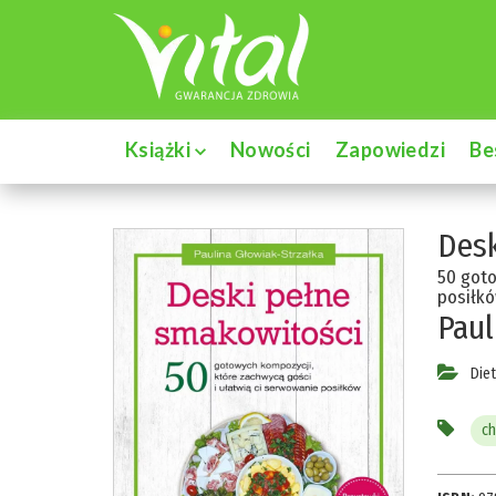
Książki
Nowości
Zapowiedzi
Be
Desk
50 goto
posiłkó
Paul
Die
ch