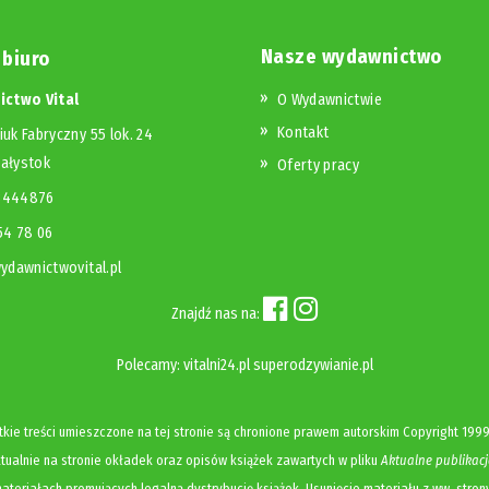
Nasze wydawnictwo
 biuro
ctwo Vital
O Wydawnictwie
Kontakt
iuk Fabryczny 55 lok. 24
iałystok
Oferty pracy
23444876
654 78 06
dawnictwovital.pl
Znajdź nas na:
Polecamy:
vitalni24.pl
superodzywianie.pl
kie treści umieszczone na tej stronie są chronione prawem autorskim
Copyright
1999
ualnie na stronie okładek oraz opisów książek zawartych w pliku
Aktualne publikacj
ateriałach promujących legalną dystrybucję książek. Usunięcie materiału z ww. stron