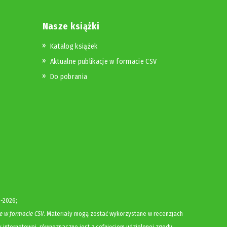
Nasze książki
Katalog książek
Aktualne publikacje w formacie CSV
Do pobrania
-2026;
e w formacie CSV
. Materiały mogą zostać wykorzystane w recenzjach
y internetowej, równoznaczne jest z cofnięciem udzielonej zgody.