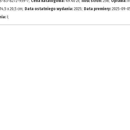
8-83-8272-959-7
;
Cena katalogowa:
49.40
zł
;
Ilość stron:
256
;
Oprawa:
m
14,5 x 20,5 cm
;
Data ostatniego wydania:
2025
;
Data premiery:
2025-09-0
nia:
I
;