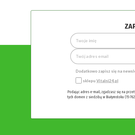
ZA
Dodatkowo zapisz się na newsl
sklepu
Vitalni24.pl
Podając adres e-mail, zgadzasz się na prze
tych domen z siedzibą w Białymstoku (15-762