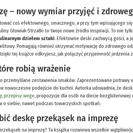
ę – nowy wymiar przyjęć i zdrowego
ygotować coś efektownego, smacznego, a przy tym wpisującego si
iny Głowiak-Strzałki to twoje nowe źródło inspiracji. To nie tyl
ulinarnym dziełem sztuki
. Efektowne deski zachwycą gości, a 
elitowy. Pomagają również utrzymać motywację do zdrowego odż
 Dzięki tej książce odkryjesz, jak połączyć przyjemność jedzenia z 
tóre robią wrażenie
 to przemyślane zestawienia smaków. Zaprezentowane potrawy ws
ię w nowoczesne podejście do kuchni. Autorka udowadnia, że des
ę, przepisy wege
, propozycje dla osób na diecie bezglutenowej 
 o siebie, nawet podczas towarzyskich spotkań.
obić deskę przekąsek na imprezę
 przekąsek na imprezę? Ta książka rozwiewa wszelkie wątpliwości