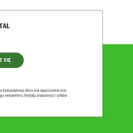
TAL
Z SIĘ
 Komandytowa, która jest właścicielem m.in.
ego newslettera.
Polityka prywatności i plików