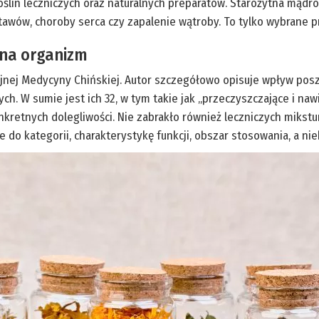
 roślin leczniczych oraz naturalnych preparatów. Starożytna mąd
stawów, choroby serca czy zapalenie wątroby. To tylko wybrane pr
w na organizm
yjnej Medycyny Chińskiej. Autor szczegółowo opisuje wpływ posz
zych. W sumie jest ich 32, w tym takie jak „przeczyszczające i naw
kretnych dolegliwości. Nie zabrakło również leczniczych mikstur
e do kategorii, charakterystykę funkcji, obszar stosowania, a ni