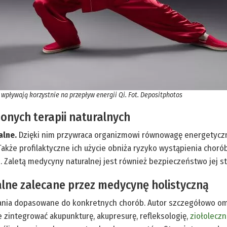
i wpływają korzystnie na przepływ energii Qi. Fot. Depositphotos
zonych terapii naturalnych
alne.
Dzięki nim przywraca organizmowi równowagę energetyczną
akże profilaktyczne ich użycie obniża ryzyko wystąpienia choró
 Zaletą medycyny naturalnej jest również bezpieczeństwo jej s
alne zalecane przez medycynę holistyczną
ania dopasowane do konkretnych chorób. Autor szczegółowo oma
zintegrować akupunkturę, akupresurę, refleksologię,
ziołoleczn