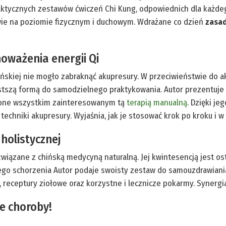
aktycznych zestawów ćwiczeń Chi Kung, odpowiednich dla każde
ie na poziomie fizycznym i duchowym. Wdrażane co dzień
zasad
oważenia energii Qi
ińskiej nie mogło zabraknąć akupresury. W przeciwieństwie do
ostszą formą do samodzielnego praktykowania. Autor prezentuje
ę one wszystkim zainteresowanym tą
terapią manualną
. Dzięki j
ż techniki akupresury. Wyjaśnia, jak je stosować krok po kroku i w
holistycznej
iązane z chińską medycyną naturalną. Jej kwintesencją jest osta
ego schorzenia Autor podaje swoisty zestaw do samouzdrawiania
, receptury ziołowe oraz korzystne i lecznicze pokarmy. Synerg
e choroby!