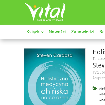
Książki
Nowości
Zapowiedzi
Be
Holi
Terapie
Stev
Tytuł o
Acupres
Med
Med
Med