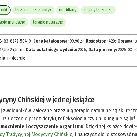
ooki
leczenie przez dotyk
meridiany
rośliny lecznicze
rapie manualne
terapie naturalne
8-83-8272-504-9
;
Cena katalogowa:
99.90
zł
;
Ilość stron:
420
;
Oprawa:
t
17,5 x 24,5 cm
;
Data ostatniego wydania:
2026
;
Data premiery:
2026-03-2
nia:
I - dodruk
;
cyny Chińskiej w jednej książce
j zwolenników. Zalecane przez nią terapie naturalne są skutecz
ura (leczenie przez dotyk), refleksologia czy Chi Kung nie są j
mocnienie i oczyszczenie organizmu
. Dzięki tej książce dow
dy Tradycyjnej Medycyny Chińskiej
i nauczysz się je stosować n