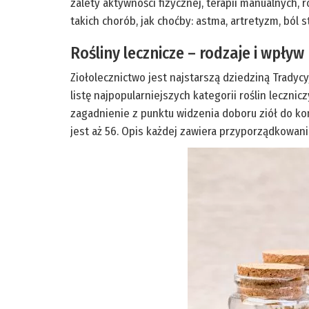
zalety aktywności fizycznej, terapii manualnych,
takich chorób, jak choćby: astma, artretyzm, ból 
Rośliny lecznicze – rodzaje i wpły
Ziołolecznictwo jest najstarszą dziedziną Tradyc
listę najpopularniejszych kategorii roślin lecznic
zagadnienie z punktu widzenia doboru ziół do kon
jest aż 56. Opis każdej zawiera przyporządkowani