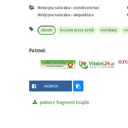
Medycyna naturalna
›
ziołolecznictwo
Medycyna naturalna
›
akupunktura
ebooki
leczenie przez dotyk
meridiany
ro
Patroni:
FACEBOOK
pobierz fragment książki