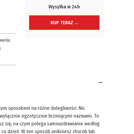
Wysyłka w 24h
KUP TERAZ ...
warda
;
0
;
nym sposobem na różne dolegliwości. Nic
uż wyłącznie egzotycznie brzmiącymi nazwami. To
iesz się, na czym polega samouzdrawianie według
a co dzień. W ten sposób unikniesz chorób lub