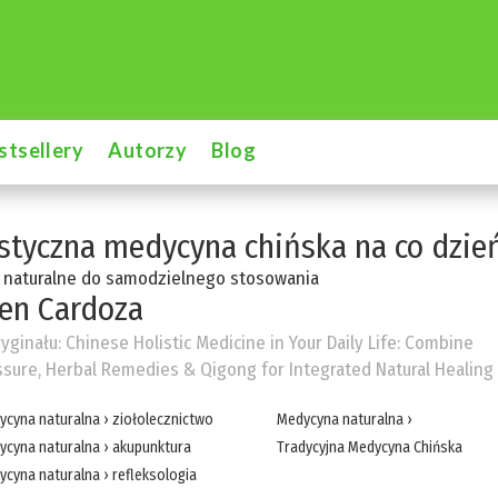
stsellery
Autorzy
Blog
styczna medycyna chińska na co dzie
 naturalne do samodzielnego stosowania
en Cardoza
ryginału:
Chinese Holistic Medicine in Your Daily Life: Combine
sure, Herbal Remedies & Qigong for Integrated Natural Healing
ycyna naturalna
›
ziołolecznictwo
Medycyna naturalna
›
ycyna naturalna
›
akupunktura
Tradycyjna Medycyna Chińska
ycyna naturalna
›
refleksologia