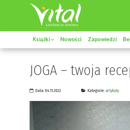
Książki
Nowości
Zapowiedzi
Be
JOGA – twoja rec
Data: 04.11.2022
Kategorie:
artykuły