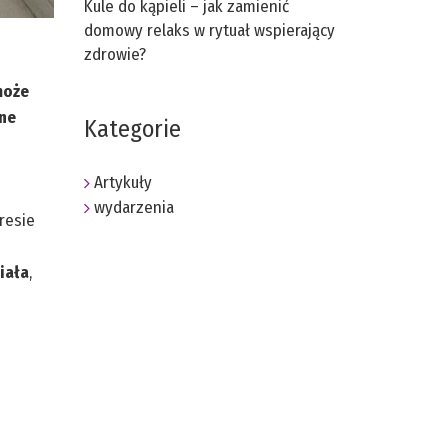
Kule do kąpieli – jak zamienić
domowy relaks w rytuał wspierający
zdrowie?
może
lne
Kategorie
Artykuły
wydarzenia
resie
iała
,