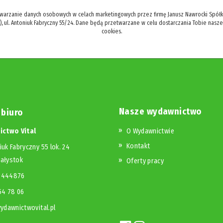
twarzanie danych osobowych w celach marketingowych przez firmę Janusz Nawrocki Spółka
), ul. Antoniuk Fabryczny 55/24. Dane będą przetwarzane w celu dostarczania Tobie nasz
cookies.
Nasze wydawnictwo
 biuro
ctwo Vital
O Wydawnictwie
Kontakt
iuk Fabryczny 55 lok. 24
iałystok
Oferty pracy
23444876
654 78 06
dawnictwovital.pl