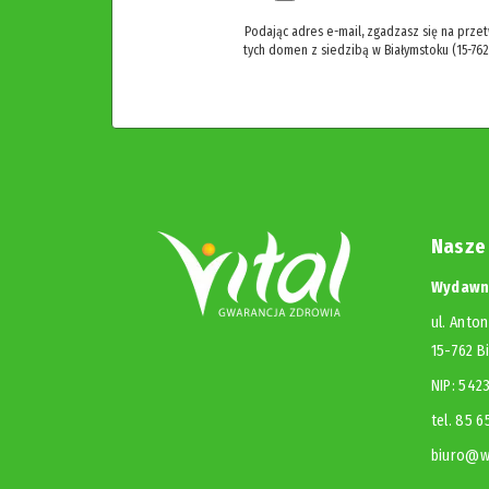
Podając adres e-mail, zgadzasz się na prze
tych domen z siedzibą w Białymstoku (15-762
Nasze
Wydawni
ul. Anton
15-762 B
NIP: 54
tel. 85 
biuro@wy