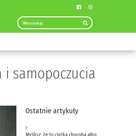
Toggle
navigation
a i samopoczucia
Ostatnie artykuły
Myślisz, że to ciężka choroba albo