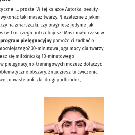
tyczne i… proste. W tej książce Autorka, beauty-
u, wykonać taki masaż twarzy. Niezależnie z jakim
zy na zmarszczki, czy pragniesz jedynie jak
 wszystko, czego potrzebujesz! Masz mało czasu w
program pielęgnacyjny
pomoże ci zadbać o
 mocniejszego? 30-minutowa joga mocy dla twarzy
iesz się miłośniczką 10-minutowego
 pielęgnacyjno-treningowych możesz dołączyć
blematyczne obszary. Znajdziesz tu ćwiczenia
ej, obwisłe policzki, drugi podbródek,
!