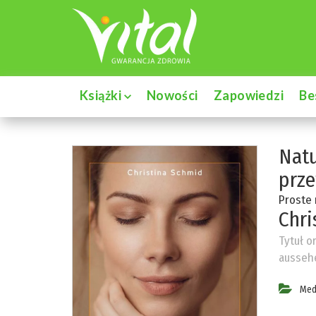
Książki
Nowości
Zapowiedzi
Be
Natu
prz
Proste 
Chri
Tytuł o
ausseh
Med