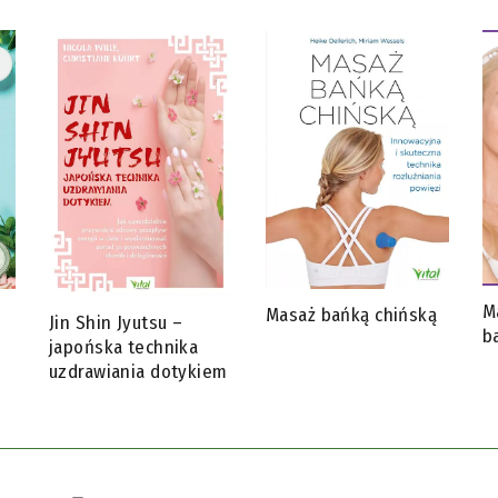
M
i
Masaż bańką chińską
Jin Shin Jyutsu –
b
japońska technika
uzdrawiania dotykiem