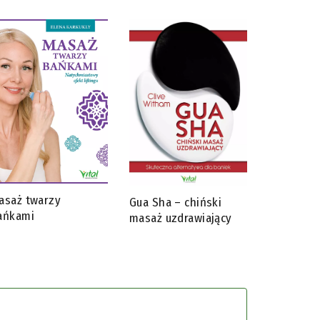
asaż twarzy
Gua Sha – chiński
ańkami
masaż uzdrawiający