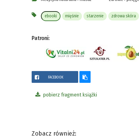
ebooki
mięśnie
starzenie
zdrowa skóra
Patroni:
FACEBOOK
pobierz fragment książki
Zobacz również: