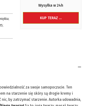
Wysyłka w 24h
KUP TERAZ ...
miękka
;
15
;
dpowiedzialność za swoje samopoczucie. Ten
iem na starzenie się skóry są drogie kremy i
 nic, by zatrzymać starzenie. Autorka udowadnia,
ftingu twarzy!
Są to: joga twarzy, masaż twarzy