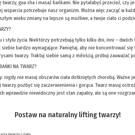
 twarzy, gua sha i masaż bańkami. Nie pytałabyś przecież, czy j
cej wsparcia potrzebuje nasz organizm. Można więc zacząć w każ
złym wieku zmiany na lepsze są możliwe, a twoje ciało ci podzi
ARZY?
 i stylu życia. Niektórzy potrzebują tylko kilku dni, inni – dwóc
siebie bardzo wymagające. Pamiętaj, aby nie koncentrować się t
ysami twarzy. Traktuj siebie samą z miłością, próbuj zauważać po
BAŃKI NA TWARZ?
y: nigdy nie masuj obszarów ciała dotkniętych chorobą. Ważne je
 twarzy pozbyć się zaczerwienienia i gorąca. Twarz masuj ostrożn
rych wprawdzie niewidoczny jest stan zapalny, ale są one rozgrz
Postaw na naturalny lifting twarzy!
acja twarzy i ciała