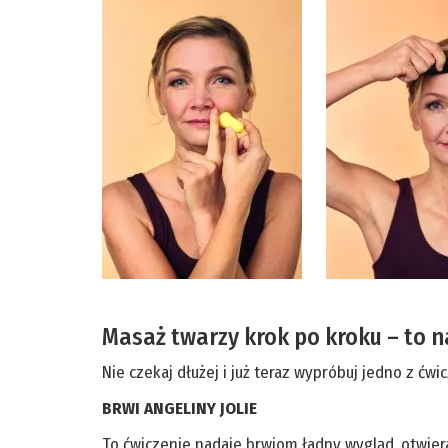
Masaż twarzy krok po kroku – to 
Nie czekaj dłużej i już teraz wypróbuj jedno z ćwi
BRWI ANGELINY JOLIE
To ćwiczenie nadaje brwiom ładny wygląd, otwiera