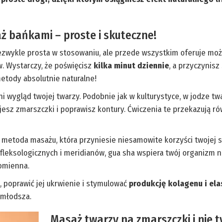
ż bańkami – proste i skuteczne!
ezwykle prosta w stosowaniu, ale przede wszystkim oferuje mo
w. Wystarczy, że poświęcisz
kilka minut dziennie
, a przyczynis
metody absolutnie naturalne!
i wygląd twojej twarzy. Podobnie jak w kulturystyce, w jodze t
jesz zmarszczki i poprawisz kontury. Ćwiczenia te przekazują r
 metoda masażu, która przyniesie niesamowite korzyści twojej s
efleksologicznych i meridianów, gua sha wspiera twój organizm
romienna.
, poprawić jej ukrwienie i stymulować
produkcję kolagenu i ela
i młodsza.
Masaż twarzy na zmarszczki i nie t