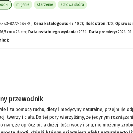
booki
mięśnie
starzenie
zdrowa skóra
8-83-8272-684-8
;
Cena katalogowa:
49.40
zł
;
Ilość stron:
120
;
Oprawa:
16,5 cm x 24 cm
;
Data ostatniego wydania:
2024
;
Data premiery:
2024-01-
nia:
I
;
czny przewodnik
ie i za pomocą ruchu, diety i medycyny naturalnej przejmuje o
ji twarzy i ciała. Do tej pory wierzyliśmy, że jedynym rozwiązan
am, że oprócz picia dużej ilości wody i snu, nie możemy zrobić
 proste drogi, dzięki którym osiągniesz efekt naturalnego li