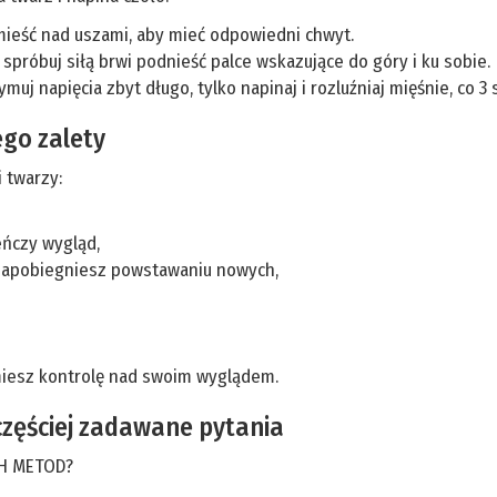
umieść nad uszami, aby mieć odpowiedni chwyt.
 spróbuj siłą brwi podnieść palce wskazujące do góry i ku sobie.
uj napięcia zbyt długo, tylko napinaj i rozluźniaj mięśnie, co 3
ego zalety
 twarzy:
eńczy wygląd,
 zapobiegniesz powstawaniu nowych,
jmiesz kontrolę nad swoim wyglądem.
zęściej zadawane pytania
CH METOD?