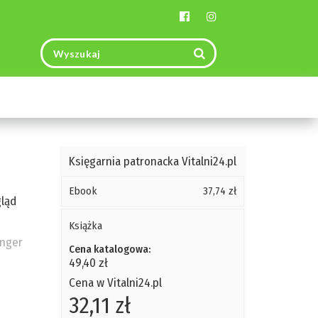
Toggle
navigation
Księgarnia patronacka Vitalni24.pl
Ebook
37,74 zł
gląd
Książka
ünger
Cena katalogowa:
49,40 zł
Cena w Vitalni24.pl
32,11 zł