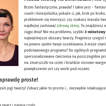
Brzmi fantastycznie, prawda? I takie jest – fantas
coach i kinezjolożka, pokaże ci, jak, krok po krok
problemem się mierzysz, czy szukasz masażu twar
najdłużej zachować
zdrową skórę
. Tu znajdziesz
ciągu dnia? Nie ma problemu, szybki
3-minutowy 
najważniejsze obszary twarzy. Pragniesz czegoś
na pewno spełni twoje oczekiwania. A może stan
podstawowego programu? Do ogólnych programów
spersonalizowane ćwiczenia na poszczególne pro
na: zmarszczki na czole i bruździe nosowo-wargow
powiększenie ust czy worki pod oczami.
naprawdę proste!
czeń jogi twarzy! Zobacz jakie to proste i… niezwykle relaksujące
 twarz i napina czoło.