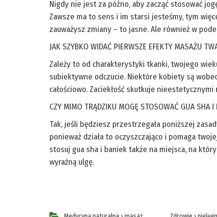
Nigdy nie jest za późno, aby zacząć stosować jogę
Zawsze ma to sens i im starsi jesteśmy, tym wię
zauważysz zmiany – to jasne. Ale również w podes
JAK SZYBKO WIDAĆ PIERWSZE EFEKTY MASAŻU TW
Zależy to od charakterystyki tkanki, twojego wieku
subiektywne odczucie. Niektóre kobiety są wobec 
całościowo. Zaciekłość skutkuje nieestetycznymi r
CZY MIMO TRĄDZIKU MOGĘ STOSOWAĆ GUA SHA I 
Tak, jeśli będziesz przestrzegała poniższej zasad
ponieważ działa to oczyszczająco i pomaga twojej
stosuj gua sha i baniek także na miejsca, na któ
wyraźną ulgę.
Medycyna naturalna
›
masaż
Zdrowie
›
pielęgn