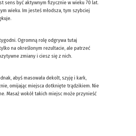
est sens być aktywnym fizycznie w wieku 70 lat.
dym wieku. Im jesteś młodsza, tym szybciej
ękuje.
h tygodni. Ogromną rolę odgrywa tutaj
ylko na określonym rezultacie, ale patrzeć
zytywne zmiany i ciesz się z nich.
dnak, abyś masowała dekolt, szyję i kark,
ie, omijając miejsca dotknięte trądzikiem. Nie
ane. Masaż wokół takich miejsc może przynieść