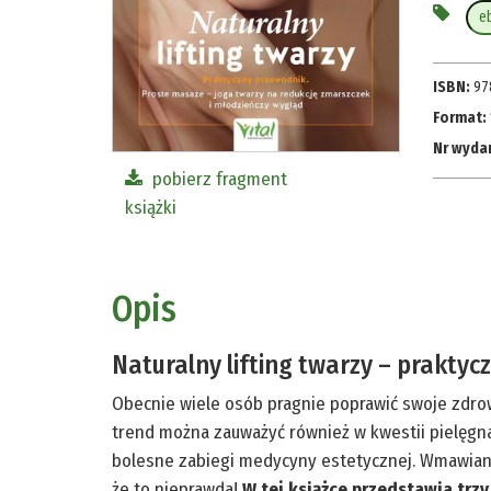
e
ISBN:
97
Format:
Nr wyda
pobierz fragment
książki
Opis
Naturalny lifting twarzy – prakty
Obecnie wiele osób pragnie poprawić swoje zdrow
trend można zauważyć również w kwestii pielęgnac
bolesne zabiegi medycyny estetycznej. Wmawiano n
że to nieprawda!
W tej książce przedstawia trzy