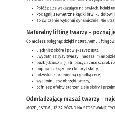
Połóż palce wskazujące na brwiach, kciuki 
Pociągnij zewnętrzne kąciki brwi ku dołowi i
To ćwiczenie wykonuj dynamicznie. Nie utrzym
Naturalny lifting twarzy – poznaj j
Co możesz osiągnąć dzięki naturalnemu liftingowi
ujędrnisz skórę i powiększysz usta,
uwydatnisz rysy twarzy i nadasz im młodzi
pozbędziesz się istniejących zmarszczek i
poprawisz krążenie i koloryt skóry,
odzyskasz promienną i gładką cerę,
wyeliminujesz obrzęki twarzy,
cofniesz efekty starzenia się skóry i prze
Odmładzający masaż twarzy – najc
MOŻE JESTEM JUŻ ZA PÓŹNO NA STOSOWANIE TY