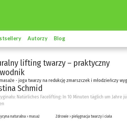
stsellery
Autorzy
Blog
ralny lifting twarzy – praktyczny
ewodnik
masaże - joga twarzy na redukcję zmarszczek i młodzieńczy wy
stina Schmid
ryginału:
Natürliches Facelifting: In 10 Minuten täglich um Jahre j
en
ycyna naturalna
›
masaż
Zdrowie
›
pielęgnacja twarzy i ciała