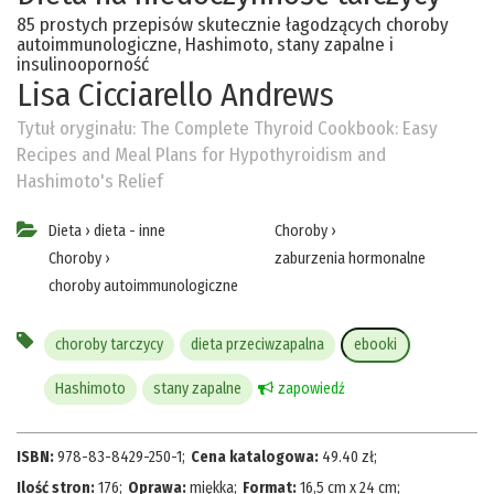
85 prostych przepisów skutecznie łagodzących choroby
autoimmunologiczne, Hashimoto, stany zapalne i
insulinooporność
Lisa Cicciarello Andrews
Tytuł oryginału:
The Complete Thyroid Cookbook: Easy
Recipes and Meal Plans for Hypothyroidism and
Hashimoto's Relief
Dieta
›
dieta - inne
Choroby
›
Choroby
›
zaburzenia hormonalne
choroby autoimmunologiczne
choroby tarczycy
dieta przeciwzapalna
ebooki
Hashimoto
stany zapalne
zapowiedź
ISBN:
978-83-8429-250-1
;
Cena katalogowa:
49.40
zł
;
Ilość stron:
176
;
Oprawa:
miękka
;
Format:
16,5 cm x 24 cm
;