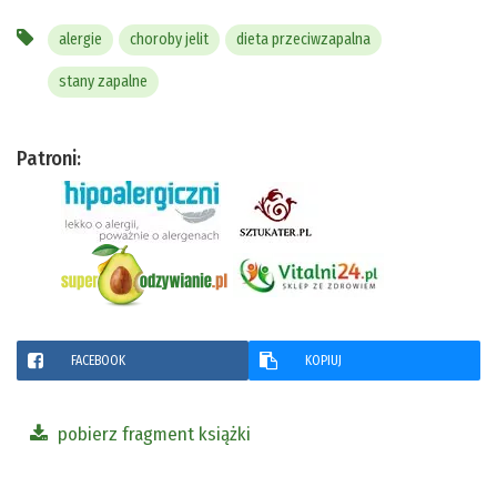
alergie
choroby jelit
dieta przeciwzapalna
stany zapalne
Patroni:
FACEBOOK
KOPIUJ
pobierz fragment książki