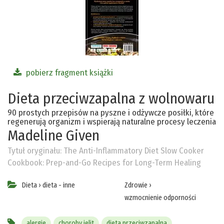
pobierz fragment książki
Dieta przeciwzapalna z wolnowaru
90 prostych przepisów na pyszne i odżywcze posiłki, które
regenerują organizm i wspierają naturalne procesy leczenia
Madeline Given
Tytuł oryginału:
The Anti-Inflammatory Diet Slow Cooker
Cookbook: Prep-and-Go Recipes for Long-Term Healing
Dieta
›
dieta - inne
Zdrowie
›
wzmocnienie odporności
alergie
choroby jelit
dieta przeciwzapalna