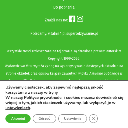
Do pobrania
Znajdź nas na:
Polecamy:
vitalni24.pl
superodzywianie.pl
Wszystkie treści umieszczone na tej stronie są chronione prawem autorskim
Copyright
1999-2026;
Wydawnictwo Vital wyraża zgodę na wykorzystywanie dostępnych aktualnie na
stronie okładek oraz opisów książek zawartych w pliku
Aktualne publikacje w
formacie CSV
. Materiały mogą zostać wykorzystane w recenzjach książek,
Używamy ciasteczek, aby zapewnić najlepszą jakość
katalogach internetowych, bibliotecznych (OPAC) oraz materiałach promujących
korzystania z naszej witryny.
legalną dystrybucję książek. Usunięcie materiału z ww. strony internetowej,
W naszej Polityce prywatności i cookies możesz dowiedzieć się
więcej o tym, jakich ciasteczek używamy, lub wyłączyć je w
równoznaczne jest z cofnięciem udzielonej zgody.
ustawieniach
.
Polityka prywatności i cookies
Zamknij panel pow
Akceptuj
Odrzuć
Ustawienia