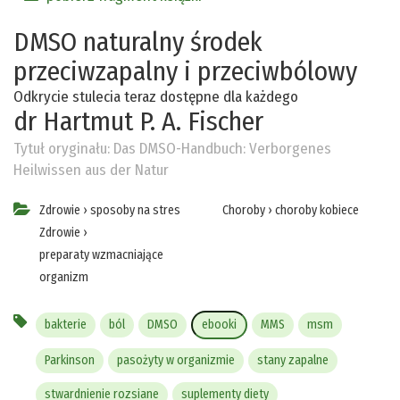
DMSO naturalny środek
przeciwzapalny i przeciwbólowy
Odkrycie stulecia teraz dostępne dla każdego
dr Hartmut P. A. Fischer
Tytuł oryginału:
Das DMSO-Handbuch: Verborgenes
Heilwissen aus der Natur
Zdrowie
›
sposoby na stres
Choroby
›
choroby kobiece
Zdrowie
›
preparaty wzmacniające
organizm
bakterie
ból
DMSO
ebooki
MMS
msm
Parkinson
pasożyty w organizmie
stany zapalne
stwardnienie rozsiane
suplementy diety