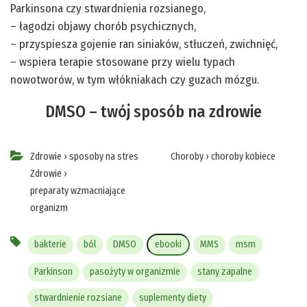
Parkinsona czy stwardnienia rozsianego,
– łagodzi objawy chorób psychicznych,
– przyspiesza gojenie ran siniaków, stłuczeń, zwichnięć,
– wspiera terapie stosowane przy wielu typach
nowotworów, w tym włókniakach czy guzach mózgu.
DMSO – twój sposób na zdrowie
Zdrowie
›
sposoby na stres
Choroby
›
choroby kobiece
Zdrowie
›
preparaty wzmacniające
organizm
bakterie
ból
DMSO
ebooki
MMS
msm
Parkinson
pasożyty w organizmie
stany zapalne
stwardnienie rozsiane
suplementy diety