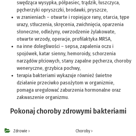
swędząca wysypka, półpasiec, trądzik, łuszczyca,
pęcherzyki opryszczki, brodawki, pryszcze,
w zranieniach – otwarte i ropiejące rany, otarcia, tępe
urazy, stłuczenia, skręcenia, zwichnięcia, oparzenia
słoneczne, odleżyny, owrzodzenie żylakowate,
otwarte wrzody, operacje, profilaktyka MRSA,
na inne dolegliwości – sepsa, zapalenia oczu i
spojówek, katar sienny, hemoroidy, schorzenia
narządów płciowych, stany zapalne pęcherza, choroby
weneryczne, grzybica pochwy,
terapia bakteriami wykazuje również świetne
działanie przeciwko pasożytom w organizmie,
pomaga uregulować zaburzenia hormonalne oraz
zakwaszenie organizmu.
Pokonaj choroby zdrowymi bakteriami
Zdrowie
›
Choroby
›