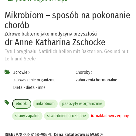
Mikrobiom – sposób na pokonanie
chorób
Zdrowe bakterie jako medycyna przyszłości
dr Anne Katharina Zschocke
Tytuł oryginału:
Natürlich heilen mit Bakterien: Gesund mit
Leib und Seele
Zdrowie
›
Choroby
›
zakwaszenie organizmu
zaburzenia hormonalne
Dieta
›
dieta - inne
ebooki
mikrobiom
pasożyty w organizmie
stany zapalne
stwardnienie rozsiane
nakład wyczerpany
ISBN:
978-83-8168-906-9
;
Cena katalogowa:
69.60
zł
;