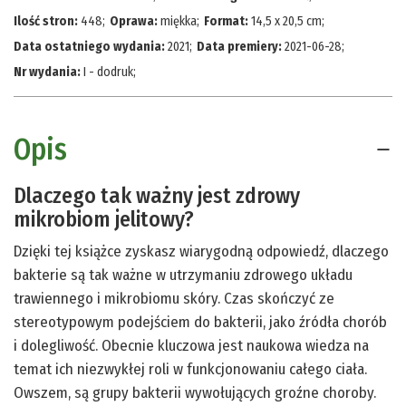
Ilość stron:
448
;
Oprawa:
miękka
;
Format:
14,5 x 20,5 cm
;
Data ostatniego wydania:
2021
;
Data premiery:
2021-06-28
;
Nr wydania:
I - dodruk
;
Opis
Dlaczego tak ważny jest zdrowy
mikrobiom jelitowy?
Dzięki tej książce zyskasz wiarygodną odpowiedź, dlaczego
bakterie są tak ważne w utrzymaniu zdrowego układu
trawiennego i mikrobiomu skóry. Czas skończyć ze
stereotypowym podejściem do bakterii, jako źródła chorób
i dolegliwość. Obecnie kluczowa jest naukowa wiedza na
temat ich niezwykłej roli w funkcjonowaniu całego ciała.
Owszem, są grupy bakterii wywołujących groźne choroby.