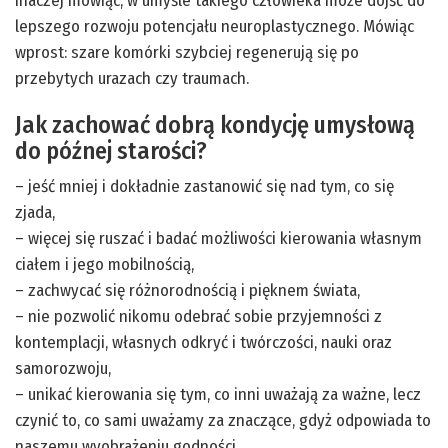
inaczej mówiąc, w umyśle takiego człowieka może dojść do
lepszego rozwoju potencjału neuroplastycznego. Mówiąc
wprost: szare komórki szybciej regenerują się po
przebytych urazach czy traumach.
Jak zachować dobrą kondycję umysłową
do późnej starości?
– jeść mniej i dokładnie zastanowić się nad tym, co się
zjada,
– więcej się ruszać i badać możliwości kierowania własnym
ciałem i jego mobilnością,
– zachwycać się różnorodnością i pięknem świata,
– nie pozwolić nikomu odebrać sobie przyjemności z
kontemplacji, własnych odkryć i twórczości, nauki oraz
samorozwoju,
– unikać kierowania się tym, co inni uważają za ważne, lecz
czynić to, co sami uważamy za znaczące, gdyż odpowiada to
naszemu wyobrażeniu godności,