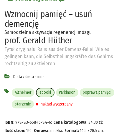
Wzmocnij pamięć – usuń
demencję
Samodzielna aktywacja regeneracji mózgu
prof. Gerald Hüther
Tytuł oryginału:
Raus aus der Demenz-Falle!: Wie es
gelingen kann, die Selbstheilungskräfte des Gehirns
rechtzeitig zu aktivieren
Dieta
›
dieta - inne
Alzheimer
ebooki
Parkinson
poprawa pamięci
starzenie
nakład wyczerpany
ISBN:
978-83-65846-84-6
;
Cena katalogowa:
34.30
zł
;
Ilość stron:
120
;
Oprawa:
miękka
;
Format:
14,5 x 20,5 cm
;