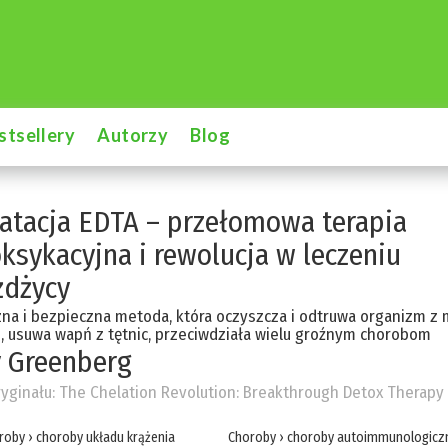
stsellery
Autorzy
Blog
atacja EDTA – przełomowa terapia
ksykacyjna i rewolucja w leczeniu
żdżycy
na i bezpieczna metoda, która oczyszcza i odtruwa organizm z 
h, usuwa wapń z tętnic, przeciwdziała wielu groźnym chorobom
 Greenberg
ryginału:
The Chelation Revolution: Breakthrough Detox Therapy
roby
›
choroby układu krążenia
Choroby
›
choroby autoimmunologicz