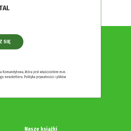
TAL
Z SIĘ
 Komandytowa, która jest właścicielem m.in.
ego newslettera.
Polityka prywatności i plików
Nasze książki