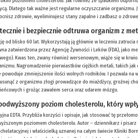
ysokim poziomem cholesterolu. Jak również ze spadkiem odporno
cą. Dlatego tak ważne jest regularne oczyszczanie organizmu. J
zmocnisz zdrowie, wyeliminujesz stany zapalne i zadbasz o zdrowe
ecznie i bezpiecznie odtruwa organizm z meta
ę od blisko 60 lat. Wykorzystują ją głównie w leczeniu zatrucia 
dawna zatwierdzona przez Agencję Żywności i Leków (FDA), jako 
wego). Kwas ten, zwany również wersenowym, wiąże się w krwio
nizmu. Nagromadzenie pierwiastków ciężkich metali, takich jak o
ęcie powoduje zmniejszenie ilości wolnych rodników. I pozwala 
nąć z organizmu złogi prowadzące do miażdżycy, groźnej chorob
 wieńcowych i grożąc zawałem serca oraz udarem mózgu.
 podwyższony poziom cholesterolu, który wpł
cyjna EDTA. Przybliża korzyści i opisuje, jak stosować tę przeł
yższonym poziomem cholesterolu. Autor – dziennikarz i pisar
 chelatacyjnej i właścicielką uznanej na całym świecie Kliniki Bo