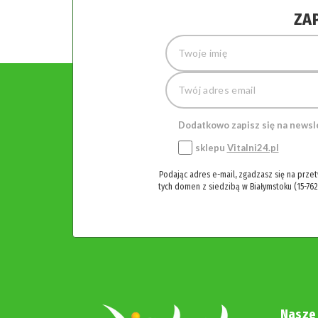
ZA
Dodatkowo zapisz się na newsl
sklepu
Vitalni24.pl
Podając adres e-mail, zgadzasz się na prze
tych domen z siedzibą w Białymstoku (15-762
Nasze