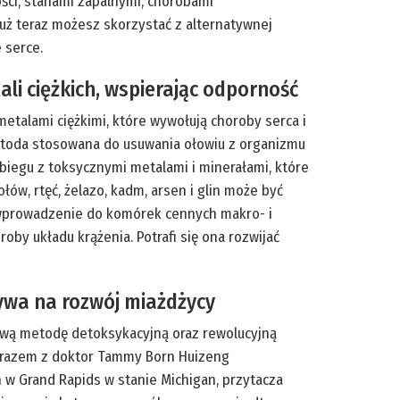
ści, stanami zapalnymi, chorobami
uż teraz możesz skorzystać z alternatywnej
 serce.
li ciężkich, wspierając odporność
metalami ciężkimi, które wywołują choroby serca i
metoda stosowana do usuwania ołowiu z organizmu
biegu z toksycznymi metalami i minerałami, które
łów, rtęć, żelazo, kadm, arsen i glin może być
na wprowadzenie do komórek cennych makro- i
y układu krążenia. Potrafi się ona rozwijać
ywa na rozwój miażdżycy
omową metodę detoksykacyjną oraz rewolucyjną
z razem z doktor Tammy Born Huizeng
rn w Grand Rapids w stanie Michigan, przytacza