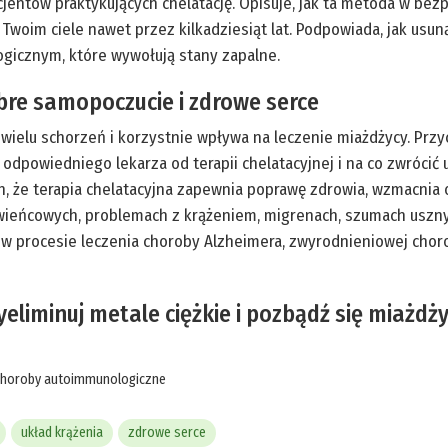
cjentów praktykujących chelatację. Opisuje, jak ta metoda w bez
 Twoim ciele nawet przez kilkadziesiąt lat. Podpowiada, jak usu
gicznym, które wywołują stany zapalne.
bre samopoczucie i zdrowe serce
 wielu schorzeń i korzystnie wpływa na leczenie miażdżycy. Prz
źć odpowiedniego lekarza od terapii chelatacyjnej i na co zwróci
h, że terapia chelatacyjna zapewnia poprawę zdrowia, wzmacnia 
ieńcowych, problemach z krążeniem, migrenach, szumach uszny
ę w procesie leczenia choroby Alzheimera, zwyrodnieniowej ch
eliminuj metale ciężkie i pozbądź się miażdż
choroby autoimmunologiczne
układ krążenia
zdrowe serce