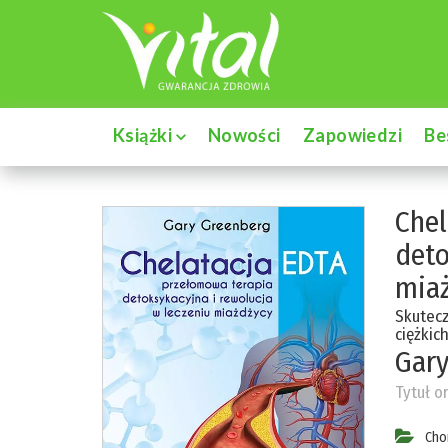
Książki
Nowości
Zapowiedzi
Be
Chel
deto
mia
Skutecz
ciężkic
Gary
Tytuł o
Cho