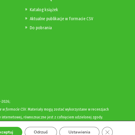
Katalog książek
Aktualne publikacje w formacie CSV
Do pobrania
-2026;
e w formacie CSV
. Materiały mogą zostać wykorzystane w recenzjach
y internetowej, równoznaczne jest z cofnięciem udzielonej zgody.
Zamknij panel
kceptuj
Odrzuć
Ustawienia