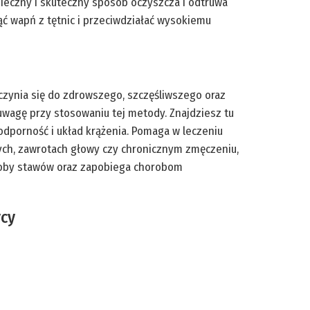
pieczny i skuteczny sposób oczyszcza i odtruwa
nąć wapń z tętnic i przeciwdziałać wysokiemu
yczynia się do zdrowszego, szczęśliwszego oraz
ć uwagę przy stosowaniu tej metody. Znajdziesz tu
odporność i układ krążenia. Pomaga w leczeniu
ch, zawrotach głowy czy chronicznym zmęczeniu,
oroby stawów oraz zapobiega chorobom
ycy