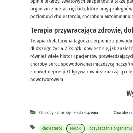
opinie lekarzy, światowych ekspertów, a także pa
organizm z metali ciężkich, które mogą zalegać w
poziomowi cholesterolu, chorobom autoimmunolo
Terapia przywracająca zdrowie, do
Terapia chelatacyjna łagodzi cierpienie z powodu
dłuższego życia. Z książki dowiesz się, jak znale
również wiele historii pacjentów potwierdzającyc
choroby serca spowodowanej miażdżycą naczyń w
a nawet depresji. Odgrywa również znaczącą rol
nowotworowym
Wy
Choroby
›
choroby układu krążenia
Choroby
›
cholesterol
ebooki
oczyszczanie organizmu