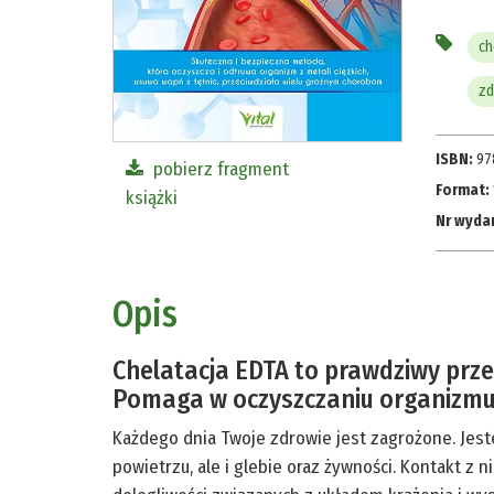
ch
zd
ISBN:
97
pobierz fragment
Format:
książki
Nr wyda
Opis
Chelatacja EDTA to prawdziwy prz
Pomaga w oczyszczaniu organizmu 
Każdego dnia Twoje zdrowie jest zagrożone. Jeste
powietrzu, ale i glebie oraz żywności. Kontakt 