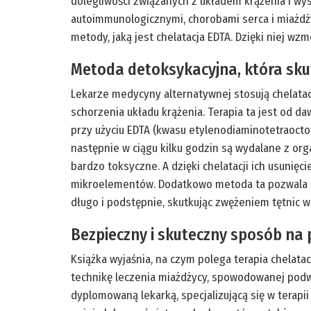
dolegliwości związanych z układem krążenia i w
autoimmunologicznymi, chorobami serca i miażdży
metody, jaką jest chelatacja EDTA. Dzięki niej w
Metoda detoksykacyjna, która skut
Lekarze medycyny alternatywnej stosują chelatacj
schorzenia układu krążenia. Terapia ta jest od 
przy użyciu EDTA (kwasu etylenodiaminotetraocto
następnie w ciągu kilku godzin są wydalane z orga
bardzo toksyczne. A dzięki chelatacji ich usuni
mikroelementów. Dodatkowo metoda ta pozwala usu
długo i podstępnie, skutkując zwężeniem tętnic
Bezpieczny i skuteczny sposób na
Książka wyjaśnia, na czym polega terapia chelata
technikę leczenia miażdżycy, spowodowanej podw
dyplomowaną lekarką, specjalizującą się w terapii