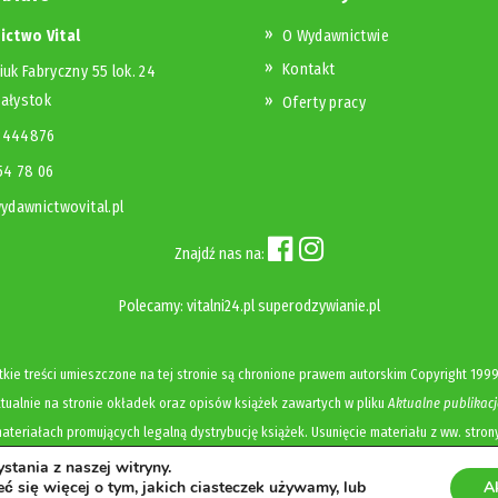
ctwo Vital
O Wydawnictwie
Kontakt
iuk Fabryczny 55 lok. 24
iałystok
Oferty pracy
23444876
654 78 06
dawnictwovital.pl
Znajdź nas na:
Polecamy:
vitalni24.pl
superodzywianie.pl
kie treści umieszczone na tej stronie są chronione prawem autorskim
Copyright
1999
ualnie na stronie okładek oraz opisów książek zawartych w pliku
Aktualne publikacj
ateriałach promujących legalną dystrybucję książek. Usunięcie materiału z ww. stron
tania z naszej witryny.
Polityka prywatności i cookies
ć się więcej o tym, jakich ciasteczek używamy, lub
A