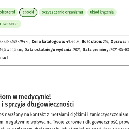
olesterol
ebooki
oczyszczanie organizmu
układ krążenia
rowe serce
8-83-8168-794-2
;
Cena katalogowa:
49.40
zł
;
Ilość stron:
216
;
Oprawa:
m
14,5 x 20,5 cm
;
Data ostatniego wydania:
2021
;
Data premiery:
2021-05-03
nia:
I
;
ełom w medycynie!
i sprzyja długowieczności
ś narażony na kontakt z metalami ciężkimi i zanieczyszczeniami
z nimi negatywnie wpływa na Twoje zdrowie i długowieczność, pr