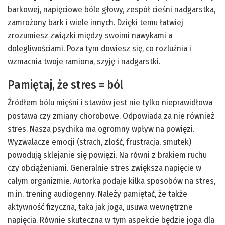
barkowej, napięciowe bóle głowy, zespół cieśni nadgarstka,
zamrożony bark i wiele innych. Dzięki temu łatwiej
zrozumiesz związki między swoimi nawykami a
dolegliwościami. Poza tym dowiesz się, co rozluźnia i
wzmacnia twoje ramiona, szyję i nadgarstki.
Pamiętaj, że stres = ból
Źródłem bólu mięśni i stawów jest nie tylko nieprawidłowa
postawa czy zmiany chorobowe. Odpowiada za nie również
stres. Nasza psychika ma ogromny wpływ na powięzi.
Wyzwalacze emocji (strach, złość, frustracja, smutek)
powodują sklejanie się powięzi. Na równi z brakiem ruchu
czy obciążeniami. Generalnie stres zwiększa napięcie w
całym organizmie. Autorka podaje kilka sposobów na stres,
m.in. trening audiogenny. Należy pamiętać, że także
aktywność fizyczna, taka jak joga, usuwa wewnętrzne
napięcia. Równie skuteczna w tym aspekcie będzie joga dla