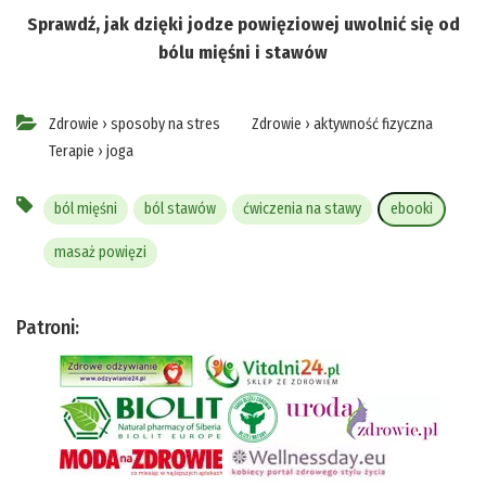
Sprawdź, jak dzięki jodze powięziowej uwolnić się od
bólu mięśni i stawów
Zdrowie
›
sposoby na stres
Zdrowie
›
aktywność fizyczna
Terapie
›
joga
ból mięśni
ból stawów
ćwiczenia na stawy
ebooki
masaż powięzi
Patroni: