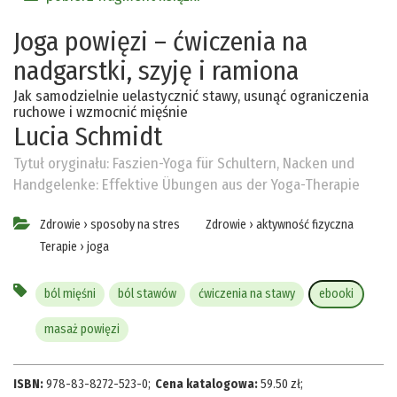
Joga powięzi – ćwiczenia na
nadgarstki, szyję i ramiona
Jak samodzielnie uelastycznić stawy, usunąć ograniczenia
ruchowe i wzmocnić mięśnie
Lucia Schmidt
Tytuł oryginału:
Faszien-Yoga für Schultern, Nacken und
Handgelenke: Effektive Übungen aus der Yoga-Therapie
Zdrowie
›
sposoby na stres
Zdrowie
›
aktywność fizyczna
Terapie
›
joga
ból mięśni
ból stawów
ćwiczenia na stawy
ebooki
masaż powięzi
ISBN:
978-83-8272-523-0
;
Cena katalogowa:
59.50
zł
;