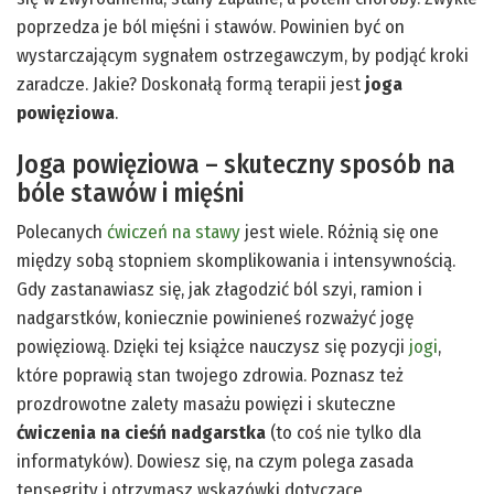
poprzedza je ból mięśni i stawów. Powinien być on
wystarczającym sygnałem ostrzegawczym, by podjąć kroki
zaradcze. Jakie? Doskonałą formą terapii jest
joga
powięziowa
.
Joga powięziowa – skuteczny sposób na
bóle stawów i mięśni
Polecanych
ćwiczeń na stawy
jest wiele. Różnią się one
między sobą stopniem skomplikowania i intensywnością.
Gdy zastanawiasz się, jak złagodzić ból szyi, ramion i
nadgarstków, koniecznie powinieneś rozważyć jogę
powięziową. Dzięki tej książce nauczysz się pozycji
jogi
,
które poprawią stan twojego zdrowia. Poznasz też
prozdrowotne zalety masażu powięzi i skuteczne
ćwiczenia na cieśń nadgarstka
(to coś nie tylko dla
informatyków). Dowiesz się, na czym polega zasada
tensegrity i otrzymasz wskazówki dotyczące