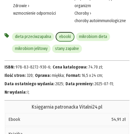
Zdrowie
›
organizm
wzmocnienie odporności
Choroby
›
choroby autoimmunologiczne
dieta przeciwzapalna
ebooki
mikrobiom dieta
mikrobiom jelitowy
stany zapalne
ISBN:
978-83-8272-930-6
;
Cena katalogowa:
74.70
zł
;
Ilość stron:
320
;
Oprawa:
miękka
;
Format:
16,5 x 24 cm
;
Data ostatniego wydania:
2025
;
Data premiery:
2025-07-11
;
Nr wydania:
I
;
Księgarnia patronacka Vitalni24.pl
Ebook
54,91 zł