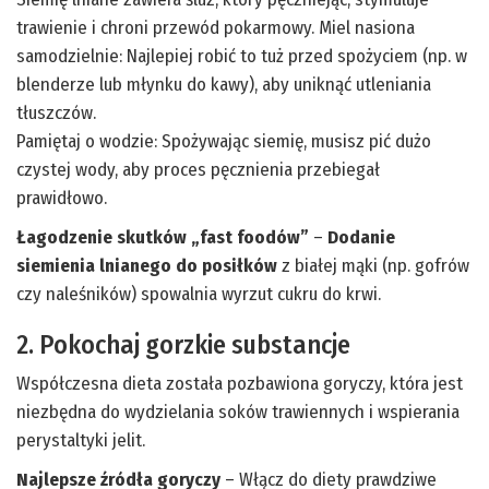
trawienie i chroni przewód pokarmowy. Miel nasiona
samodzielnie: Najlepiej robić to tuż przed spożyciem (np. w
blenderze lub młynku do kawy), aby uniknąć utleniania
tłuszczów.
Pamiętaj o wodzie: Spożywając siemię, musisz pić dużo
czystej wody, aby proces pęcznienia przebiegał
prawidłowo.
Łagodzenie skutków „fast foodów”
–
Dodanie
siemienia lnianego do posiłków
z białej mąki (np. gofrów
czy naleśników) spowalnia wyrzut cukru do krwi.
2. Pokochaj gorzkie substancje
Współczesna dieta została pozbawiona goryczy, która jest
niezbędna do wydzielania soków trawiennych i wspierania
perystaltyki jelit.
Najlepsze źródła goryczy
– Włącz do diety prawdziwe