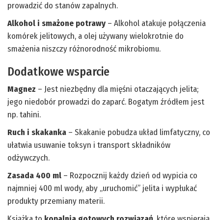
prowadzić do stanów zapalnych.
Alkohol i smażone potrawy
– Alkohol atakuje połączenia
komórek jelitowych, a olej używany wielokrotnie do
smażenia niszczy różnorodność mikrobiomu.
Dodatkowe wsparcie
Magnez
– Jest niezbędny dla mięśni otaczających jelita;
jego niedobór prowadzi do zaparć. Bogatym źródłem jest
np. tahini.
Ruch i skakanka
– Skakanie pobudza układ limfatyczny, co
ułatwia usuwanie toksyn i transport składników
odżywczych.
Zasada 400 ml
– Rozpocznij każdy dzień od wypicia co
najmniej 400 ml wody, aby „uruchomić” jelita i wypłukać
produkty przemiany materii.
Książka to
kopalnia gotowych rozwiązań
, które wspierają