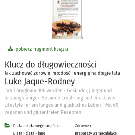
pobierz fragment książki
Klucz do długowieczności
Jak zachować zdrowie, młodość i energię na długie lata
Luke Jaque-Rodney
Tytuł oryginału:
100 werden - Gesünder, jünger und
leistungsfähiger: Gesunde Ernährung und ein aktiver
Lifestyle für ein langes und glückliches Leben - Mit 60
veganen und glutenfreien Rezepten
Dieta
›
dieta wegetariańska
Zdrowie
›
Dieta
›
dieta - inne
preparaty wzmacniające