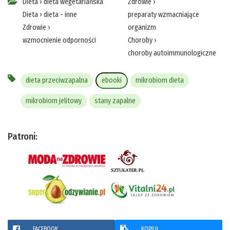
Dieta
›
dieta wegetariańska
Zdrowie
›
Dieta
›
dieta - inne
preparaty wzmacniające
Zdrowie
›
organizm
wzmocnienie odporności
Choroby
›
choroby autoimmunologiczne
dieta przeciwzapalna
ebooki
mikrobiom dieta
mikrobiom jelitowy
stany zapalne
Patroni:
FACEBOOK
KOPIUJ