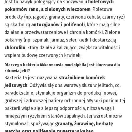
Jest to nawyk polegający na spożywaniu
fioletowych
pokarmów rano, a zielonych wieczorem
. Fioletowe
produkty (np. jagody, granaty, czerwona cebula, czarny ryż)
są skarbnicą
antocyjanów i polifenoli
, które mają silne
działanie przeciwstarzeniowe i chronią komórki. Zielone
pokarmy (np. szpinak, jarmuż, seler, kiełki) dostarczają
chlorofilu
, który działa alkalizująco, zwiększa witalność i
wspiera budowę czerwonych krwinek.
Dlaczego bakteria Akkermansia muciniphila jest kluczowa dla
zdrowia jelit?
Bakteria ta jest nazywana
strażnikiem komórek
jelitowych
. Odżywia się ona warstwą śluzu w jelitach, co,
paradoksalnie, stymuluje organizm do produkcji nowej,
grubszej i zdrowszej bariery ochronnej. Wysoki poziom tej
bakterii wiąże się z lepszą odpornością, niższą wagą i
mniejszym ryzykiem stanów zapalnych. Jej wzrost można
stymulować, spożywając
granaty, żurawinę, herbatę
matcha oraz polifenole zawarte w kakao
.