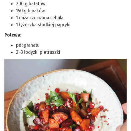
200 g batatów
150 g buraków
1 duża czerwona cebula
1 łyżeczka słodkiej papryki
Polewa:
pół granatu
2–3 łodyżki pietruszki