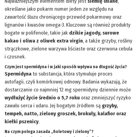
Najważniejszym elementem diety jest
siemię lniane
,
określane jako pokarm numer jeden ze względu na
zawartość śluzu chroniącego przewód pokarmowy oraz
lignanów i kwasów omega-3. Kluczowe są również produkty
bogate w polifenole, takie jak
dzikie jagody, surowe
kakao i oliwa z oliwek extra virgin
, a także grzyby, rośliny
strączkowe, zielone warzywa liściaste oraz czerwona cebula
i czosnek.
Czym jest spermidyna i w jaki sposób wpływa na długość życia?
Spermidyna
to substancja, która stymuluje proces
autofagii, czyli komórkowej odnowy. Badania wykazują, że
dostarczanie co najmniej 12 mg spermidyny dziennie może
wydłużyć życie średnio o 5,7 roku
oraz zmniejszyć ryzyko
zawału serca i udaru. Jej bogatym źródłem są
grzyby,
tempeh, natto, zielony groszek, brokuły, kalafior oraz
kiełki pszenicy
.
Na czym polega zasada „fioletowy i zielony”?