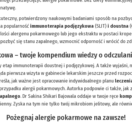
sz mógł przezwyciężyć alergie pokarmowe. Bez diety eliminacyjne
rnatywę.
skuteczny, potwierdzony naukowymi badaniami sposób na pozbyc
ca popularność
immunoterapia podjęzykowa
(SLIT)
i doustna
(
ości alergenu pokarmowego lub jego ekstraktu w postaci kropel
 – pozbyć się stanu zapalnego, wzmocnić odporność i wrócić do zd
kowa – twoje kompendium wiedzy o odczulan
y etap immunoterapii doustnej i podjęzykowej. A także wyjaśni, 
ląda pierwsza wizyta w gabinecie lekarskim jeszcze przed rozpo
eśla, jak ważne jest opracowanie indywidualnego planu
leczeni
rzypadku alergii pokarmowych. Autorka podpowie ci także, jak
zapalnego
. Dr Sakina Shikari Bajowala oddaje w twoje ręce
komp
ienny. Zyska na tym nie tylko twój mikrobiom jelitowy, ale równ
Pożegnaj alergie pokarmowe na zawsze!