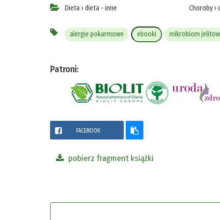
Dieta
›
dieta - inne
Choroby
›
alergie pokarmowe
ebooki
mikrobiom jelitow
Patroni:
FACEBOOK
pobierz fragment książki