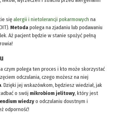
j, leków, wyrzeczeń i strachu przed alergenami!
ie się
alergii i nietolerancji pokarmowych
na
OIT).
Metoda
polega na zjadaniu lub podawaniu
ek. Aż pacjent będzie w stanie spożyć pełną
rowia!
iu
na czym polega ten proces i kto może skorzystać
częciem odczulania, czego możesz na niej
a
. Dzięki jej wskazówkom, będziesz wiedział, jak
 zadbać o swój
mikrobiom jelitowy
, który jest
endium wiedzy
o odczulaniu doustnym i
ież odporność!