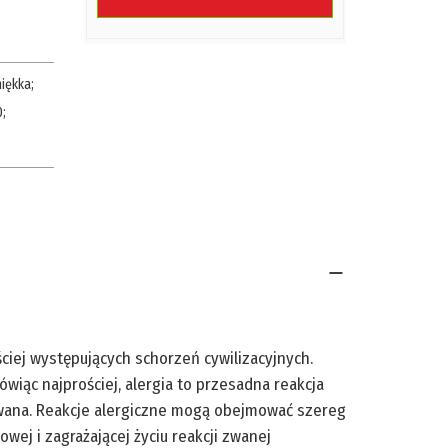
iękka
;
0
;
ciej występujących schorzeń cywilizacyjnych.
iąc najprościej, alergia to przesadna reakcja
owana. Reakcje alergiczne mogą obejmować szereg
wej i zagrażającej życiu reakcji zwanej