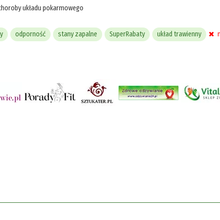
choroby układu pokarmowego
y
odporność
stany zapalne
SuperRabaty
układ trawienny
n