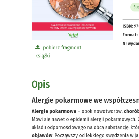
Su
ISBN:
97
Format:
Nr wyda
pobierz fragment
książki
Opis
Alergie pokarmowe we współczesny
Alergie pokarmowe
– obok nowotworów,
choró
Mówi się nawet o epidemii alergii pokarmowych. 
układu odpornościowego na obcą substancję, któ
objawów
. Począwszy od lekkiego swędzenia w jam