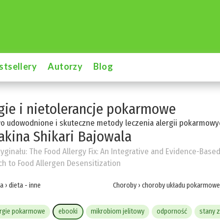
stsellery
Autorzy
Blog
gie i nietolerancje pokarmowe
o udowodnione i skuteczne metody leczenia alergii pokarmowy
akina Shikari Bajowala
ryginału:
The Food Allergy Fix: An Integrative and Evidence-Base
h to Food Allergen Desensitization
ta
›
dieta - inne
Choroby
›
choroby układu pokarmow
ergie pokarmowe
ebooki
mikrobiom jelitowy
odporność
stany 