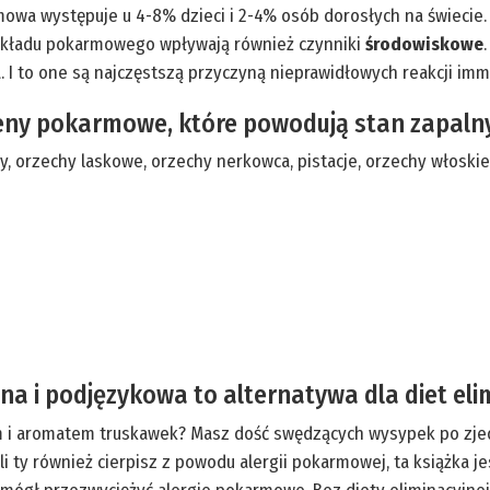
karmowa występuje u 4-8% dzieci i 2-4% osób dorosłych na świecie
 układu pokarmowego wpływają również czynniki
środowiskowe
. I to one są najczęstszą przyczyną nieprawidłowych reakcji im
eny pokarmowe, które powodują stan zapaln
, orzechy laskowe, orzechy nerkowca, pistacje, orzechy włoskie,
na i podjęzykowa to alternatywa dla diet eli
m i aromatem truskawek? Masz dość swędzących wysypek po zjed
ty również cierpisz z powodu alergii pokarmowej, ta książka jes