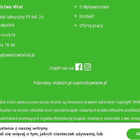
ctwo Vital
O Wydawnictwie
Kontakt
iuk Fabryczny 55 lok. 24
iałystok
Oferty pracy
23444876
654 78 06
dawnictwovital.pl
Znajdź nas na:
Polecamy:
vitalni24.pl
superodzywianie.pl
kie treści umieszczone na tej stronie są chronione prawem autorskim
Copyright
1999
ualnie na stronie okładek oraz opisów książek zawartych w pliku
Aktualne publikacj
ateriałach promujących legalną dystrybucję książek. Usunięcie materiału z ww. stron
tania z naszej witryny.
Polityka prywatności i cookies
ć się więcej o tym, jakich ciasteczek używamy, lub
A