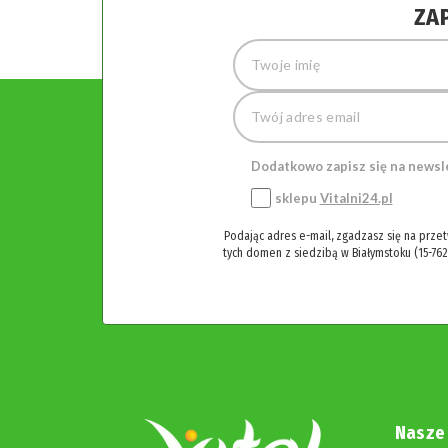
ZA
Dodatkowo zapisz się na newsl
sklepu
Vitalni24.pl
Podając adres e-mail, zgadzasz się na prze
tych domen z siedzibą w Białymstoku (15-762
Nasze