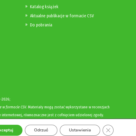
Katalog książek
Aktualne publikacje w formacie CSV
Do pobrania
-2026;
e w formacie CSV
. Materiały mogą zostać wykorzystane w recenzjach
y internetowej, równoznaczne jest z cofnięciem udzielonej zgody.
Zamknij panel
kceptuj
Odrzuć
Ustawienia