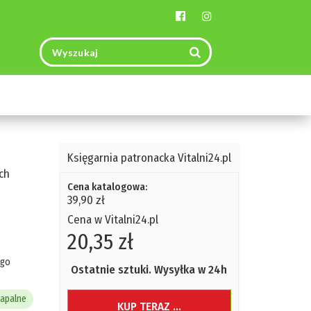
Toggle
navigation
Księgarnia patronacka Vitalni24.pl
ch
Cena katalogowa:
39,90 zł
d
Cena w Vitalni24.pl
20,35 zł
ego
Ostatnie sztuki. Wysyłka w 24h
zapalne
KUP TERAZ ...