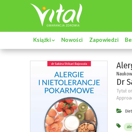
Książki
Nowości
Zapowiedzi
Be
Aler
Naukow
Dr S
Tytuł o
Approac
Die
al