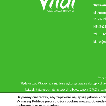
Wydawni
ul. Anton
15-762 B
NIP: 54
tel. 85 
biuro@wy
Wszyst
Wydawnictwo Vital wyraża zgodę na wykorzystywanie dostępnych akt
książek, katalogach internetowych, bibliotecznych (OPAC) oraz m
Używamy ciasteczek, aby zapewnić najlepszą jakość korzys
W naszej Polityce prywatności i cookies możesz dowiedzie
wyłączyć je w
ustawieniach
.