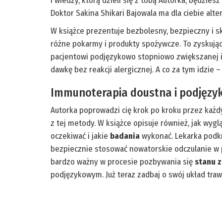
i wiedzy, którą dzieli się z tobą Autorka, będzie
Doktor Sakina Shikari Bajowala ma dla ciebie alte
W książce prezentuje bezbolesny, bezpieczny i 
różne pokarmy i produkty spożywcze. To zyskują
pacjentowi podjęzykowo stopniowo zwiększanej il
dawkę bez reakcji alergicznej. A co za tym idzie
Immunoterapia doustna i podjęzy
Autorka poprowadzi cię krok po kroku przez każd
z tej metody. W książce opisuje również, jak wyg
oczekiwać i jakie
badania
wykonać. Lekarka podkr
bezpiecznie stosować nowatorskie odczulanie w p
bardzo ważny w procesie pozbywania się
stanu 
podjęzykowym. Już teraz zadbaj o swój układ traw