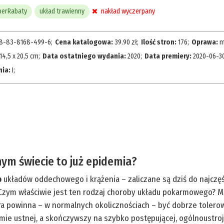
perRabaty
układ trawienny
nakład wyczerpany
8-83-8168-499-6
;
Cena katalogowa:
39.90
zł
;
Ilość stron:
176
;
Oprawa:
m
14,5 x 20,5 cm
;
Data ostatniego wydania:
2020
;
Data premiery:
2020-06-3
nia:
I
;
m świecie to już epidemia?
b
układów oddechowego i krążenia – zaliczane są dziś do najczęś
Czym właściwie jest ten rodzaj choroby układu pokarmowego? Mów
ra powinna – w normalnych okolicznościach – być dobrze toler
ie ustnej, a skończywszy na szybko postępującej, ogólnoustrojo